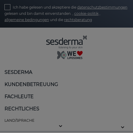
Ich habe gelesen und akzeptiere die
datenschutzbestimmungen
gelesen und bin damit einverstanden. ,
cookie-politik
,
allgemeine bedingungen
und die
rechtsberatung
SESDERMA
KUNDENBETREUUNG
FACHLEUTE
RECHTLICHES
LAND/SPRACHE