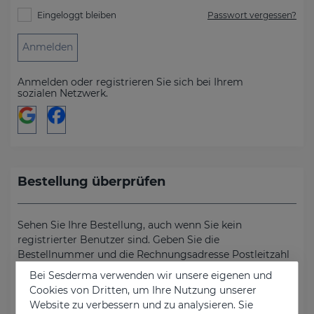
Eingeloggt bleiben
Passwort vergessen?
Anmelden
Anmelden oder registrieren Sie sich bei Ihrem
sozialen Netzwerk.
Bestellung überprüfen
Sehen Sie Ihre Bestellung, auch wenn Sie kein
registrierter Benutzer sind. Geben Sie die
Bestellnummer und die Rechnungsadresse Postleitzahl
ein.
Bei Sesderma verwenden wir unsere eigenen und
Cookies von Dritten, um Ihre Nutzung unserer
Bestellnummer
Website zu verbessern und zu analysieren. Sie