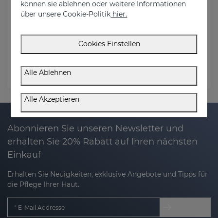
können sie ablehnen oder weitere Informationen
über unsere Cookie-Politik
hier.
Bestell E-Mail
Cookies Einstellen
Rechnungs-Postleitzahl
Alle Ablehnen
Status prüfen
Alle Akzeptieren
Abonnieren Sie unseren Newsletter und
erhalten Sie 20% Rabatt auf Ihren nächsten
Einkauf
Erhalten Sie Neuigkeiten, exklusive Angebote und Tipps für
die Pflege Ihrer Haut.
E-Mail Addresse