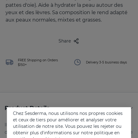
pattes d'oie). Aide à hydrater la peau autour des
yeux et des lèvres. Sa composition le rend adapté
aux peaux normales, mixtes et grasses.
Share
FREE Shipping on Orders
Delivery 3-5 business days
$150+
Product Details
Chez Sesderma, nous utilisons nos propres cookies
et ceux de tiers pour améliorer et analyser votre
Il est indiqué pour tous ceux qui veulent soulager la zone
utilisation de notre site. Vous pouvez les rejeter ou
du contour des yeux. Que vous ayez une peau sèche, grasse
obtenir plus d'informations sur notre politique en