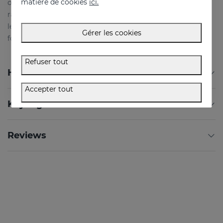
matière de cookies
ici.
ou mixte, Glicare convient à vos besoins. Ce gel
rafraîchissant deviendra votre meilleur allié pour affronter
les poches sous vos yeux, les cernes et les rides qui vous
Gérer les cookies
font paraître fatigué et privé de sommeil.
Refuser tout
How to Use
Accepter tout
Key Ingredients
Reviews