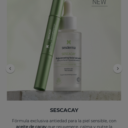
Añadir
Añadir
SESCACAY Sérum Fortificante De Uñas
EXOSES Anti-Aging Eye And Lip Contour
22.95 €
55.95 €
SESCACAY
Fórmula exclusiva antiedad para la piel sensible, con
aceite de cacay
que rejuvenece, calma y nutre la