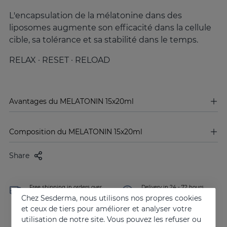
L'encapsulation de la mélatonine dans des
liposomes augmente son efficacité dans la cellule
cible, sa tolérance et sa stabilité dans le temps.
RELAX · RESET · RELOAD
Avantages du MELATONIN 15x20ml
Composition du MELATONIN 15x20ml
Share
Free shipping in orders over
Delivery in 24 - 72 hours
100 €
(working days)
Chez Sesderma, nous utilisons nos propres cookies
et ceux de tiers pour améliorer et analyser votre
utilisation de notre site. Vous pouvez les refuser ou