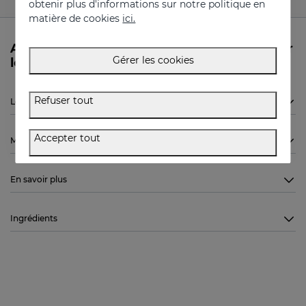
obtenir plus d'informations sur notre politique en
matière de cookies
ici.
Avez-vous besoin de plus d’informations sur
Gérer les cookies
le MELATONIN 15x20ml de Sesderma?
Refuser tout
Le MELATONIN 15x20ml de Sesderma est-il indiqué pour moi?
Accepter tout
Mode d'emploi
En savoir plus
Ingrédients