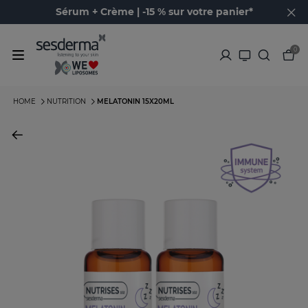
Sérum + Crème | -15 % sur votre panier*
0
HOME
NUTRITION
MELATONIN 15X20ML