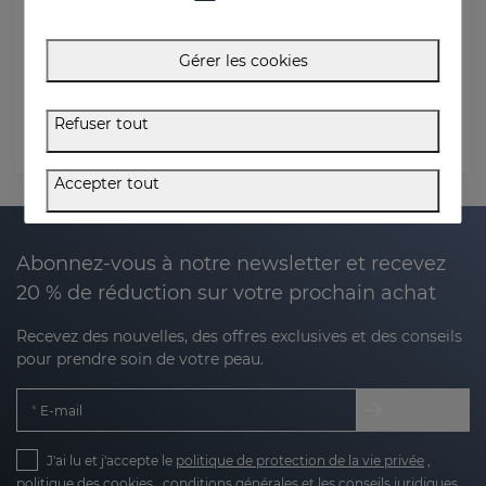
E-mail de commande
Gérer les cookies
Facturation Code postal
Refuser tout
Vérifier l'état
Accepter tout
Abonnez-vous à notre newsletter et recevez
20 % de réduction sur votre prochain achat
Recevez des nouvelles, des offres exclusives et des conseils
pour prendre soin de votre peau.
E-mail
J'ai lu et j'accepte le
politique de protection de la vie privée
,
politique des cookies
,
conditions générales
et les
conseils juridiques