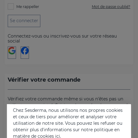
Me rappeller
Mot de passe oublié?
Se connecter
Connectez-vous ou inscrivez-vous sur votre réseau
social
Vérifier votre commande
Vérifiez votre commande même si vous n'êtes pas un
utilisateur enregistré. Saisissez le numéro de commande
Chez Sesderma, nous utilisons nos propres cookies
et le code postal de l'adresse de facturation.
et ceux de tiers pour améliorer et analyser votre
utilisation de notre site. Vous pouvez les refuser ou
Numéro de commande
obtenir plus d'informations sur notre politique en
matière de cookies
ici.