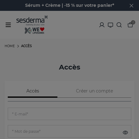
Sérum + Crème | -15 % sur votre panier*
0
HOME
ACCÈS
Accès
Accès
Créer un compte
E-mail*
Mot de passe*