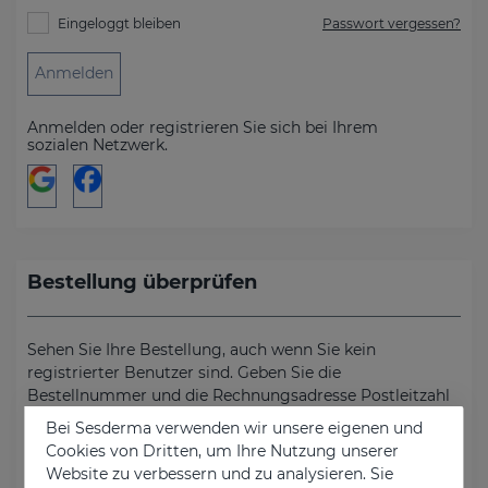
Eingeloggt bleiben
Passwort vergessen?
Anmelden
Anmelden oder registrieren Sie sich bei Ihrem
sozialen Netzwerk.
Bestellung überprüfen
Sehen Sie Ihre Bestellung, auch wenn Sie kein
registrierter Benutzer sind. Geben Sie die
Bestellnummer und die Rechnungsadresse Postleitzahl
ein.
Bei Sesderma verwenden wir unsere eigenen und
Cookies von Dritten, um Ihre Nutzung unserer
Bestellnummer
Website zu verbessern und zu analysieren. Sie