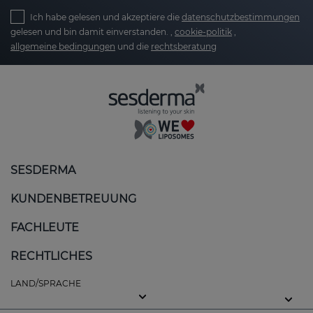
Ich habe gelesen und akzeptiere die
datenschutzbestimmungen
gelesen und bin damit einverstanden. ,
cookie-politik
,
allgemeine bedingungen
und die
rechtsberatung
SESDERMA
KUNDENBETREUUNG
FACHLEUTE
RECHTLICHES
LAND/SPRACHE