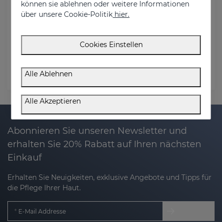
können sie ablehnen oder weitere Informationen
über unsere Cookie-Politik
hier.
Bestell E-Mail
Cookies Einstellen
Rechnungs-Postleitzahl
Alle Ablehnen
Status prüfen
Alle Akzeptieren
Abonnieren Sie unseren Newsletter und
erhalten Sie 20% Rabatt auf Ihren nächsten
Einkauf
Erhalten Sie Neuigkeiten, exklusive Angebote und Tipps für
die Pflege Ihrer Haut.
E-Mail Addresse