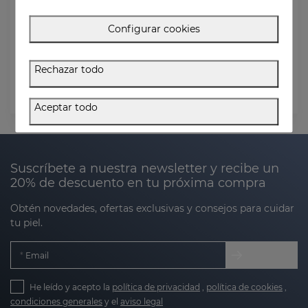
Email de pedido
Configurar cookies
Código Postal (Dirección de facturación)
Rechazar todo
Comprobar estado
Aceptar todo
Suscríbete a nuestra newsletter y recibe un
20% de descuento en tu próxima compra
Obtén novedades, ofertas exclusivas y consejos para cuidar
tu piel.
Email
He leído y acepto la
política de privacidad
,
política de cookies
,
condiciones generales
y el
aviso legal