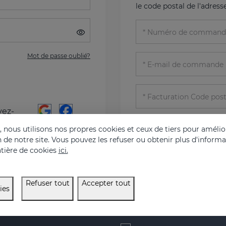
le code postal de l'adress
Numéro de command
Mot de passe oublié?
E-mail de commande
Facturation Code post
vez-
al
Vérifier l'état
nous utilisons nos propres cookies et ceux de tiers pour amélior
on de notre site. Vous pouvez les refuser ou obtenir plus d'inform
tière de cookies
ici.
Refuser tout
Accepter tout
ies
0 % de réduction sur
E-mail