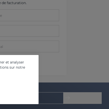
e de facturation.
e
al
er et analyser
ations sur notre