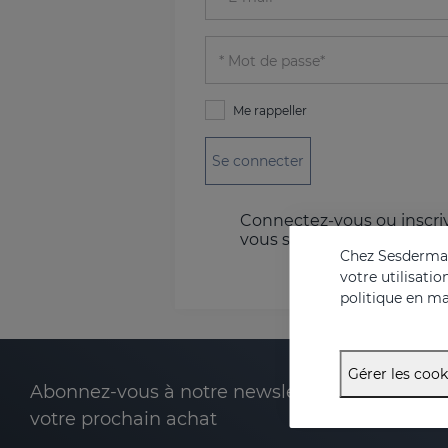
Mot de passe*
Me rappeller
Se connecter
Connectez-vous ou inscri
vous sur votre réseau soci
Chez Sesderma, 
votre utilisati
politique en ma
Gérer les cook
Abonnez-vous à notre newsletter et recevez 2
votre prochain achat