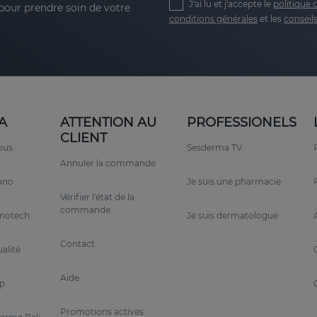
J'ai lu et j'accepte le
politique 
 pour prendre soin de votre
conditions générales
et les
conseils
A
ATTENTION AU
PROFESSIONELS
CLIENT
ous
Sesderma TV
Annuler la commande
rano
Je suis une pharmacie
Vérifier l'état de la
commande
anotech
Je suis dermatologue
Contact
alité
Aide
p
Promotions actives