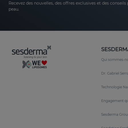
Recevez des nouvelles, des offres exclusives et des conseils
peau.
SESDERM
Qui sommes-n
Dr. Gabriel Ser
Technologie N
Engagement qu
Sesderma Grou