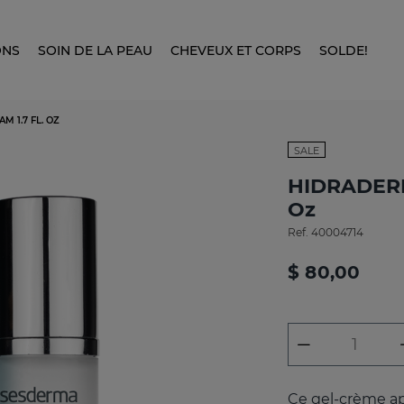
ONS
SOIN DE LA PEAU
CHEVEUX ET CORPS
SOLDE!
M 1.7 FL. OZ
SALE
HIDRADERM 
Oz
Ref.
40004714
$ 80,00
Ce gel-crème ap