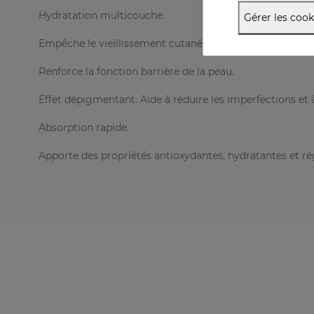
Hydratation multicouche.
Gérer les cook
Empêche le vieillissement cutané.
Renforce la fonction barrière de la peau.
Effet dépigmentant. Aide à réduire les imperfections et à
Absorption rapide.
Apporte des propriétés antioxydantes, hydratantes et ré