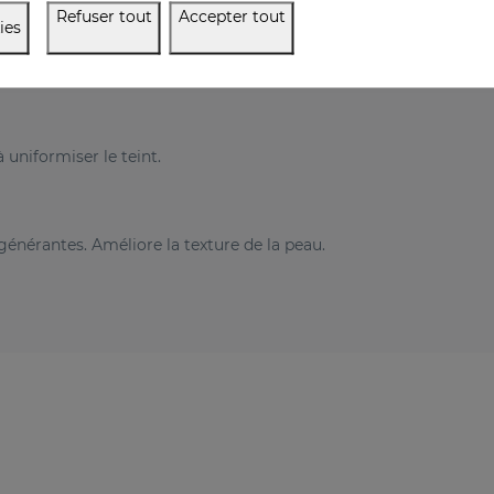
Refuser tout
Accepter tout
ies
 uniformiser le teint.
générantes. Améliore la texture de la peau.