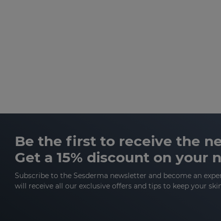
Be the first to receive the 
Get a 15% discount on your 
Subscribe to the Sesderma newsletter and become an expe
will receive all our exclusive offers and tips to keep your ski