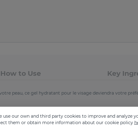
How to Use
Key Ingr
tre peau, ce gel hydratant pour le visage deviendra votre préfér
 use our own and third party cookies to improve and analyze yo
eject them or obtain more information about our cookie policy
h
nes à peau grasse pensent qu’elles n’ont pas besoin d’une crèm
 la fonction barrière de la peau. Le gel Hidraderm TRX hydrate t