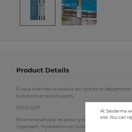
Product Details
Si vous cherchez un produit qui hydrate et dépigmente vo
hydratants et blanchissants.
POUR QUI?
At Sesderma we
site. You can r
Recommandé pour les peaux grasses. Souvent, les person
Cependant, l'hydratation est fondamentale pour renforcer