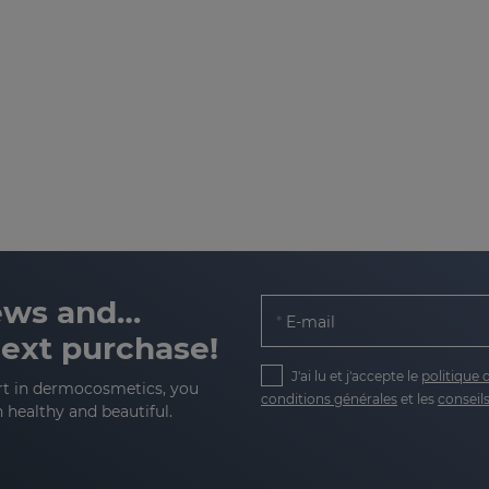
news and…
E-mail
next purchase!
J'ai lu et j'accepte le
politique 
rt in dermocosmetics, you
conditions générales
et les
conseils
n healthy and beautiful.