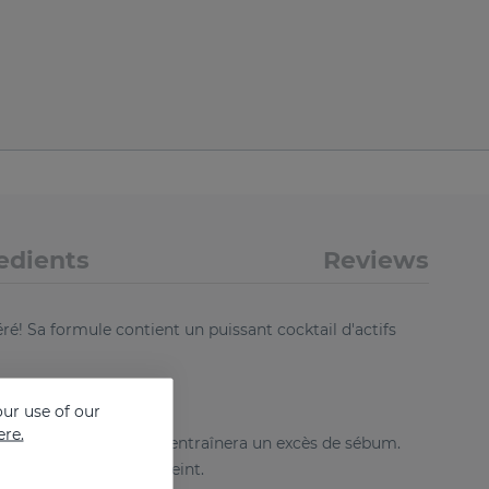
edients
Reviews
é! Sa formule contient un puissant cocktail d'actifs
ur use of our
ere.
e hydratante car cela entraînera un excès de sébum.
out en améliorant le teint.