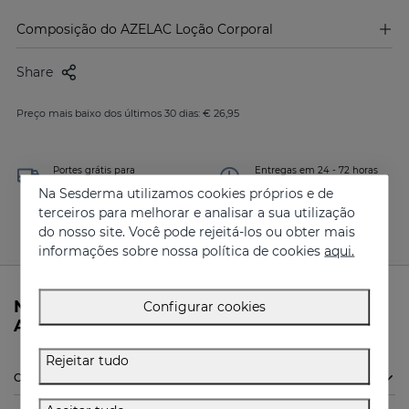
Composição do AZELAC Loção Corporal
Share
Preço mais baixo dos últimos 30 dias: € 26,95
Portes grátis para
Entregas em 24 - 72 horas
encomenda acima de 30 €
(dias úteis)
Na Sesderma utilizamos cookies próprios e de
terceiros para melhorar e analisar a sua utilização
do nosso site. Você pode rejeitá-los ou obter mais
informações sobre nossa política de cookies
aqui.
Necessita mais de informações sobre o
Configurar cookies
AZELAC Loção Corporal da Sesderma?
Rejeitar tudo
O AZELAC Loção Corporal da Sesderma é indicado para mim?