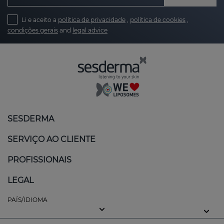
Li e aceito a
política de privacidade
,
política de cookies
,
condições gerais
and
legal advice
SESDERMA
SERVIÇO AO CLIENTE
PROFISSIONAIS
LEGAL
PAÍS/IDIOMA