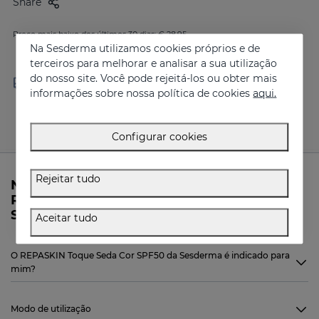
Share
Preço mais baixo dos últimos 30 dias: € 28,95
Na Sesderma utilizamos cookies próprios e de
terceiros para melhorar e analisar a sua utilização
do nosso site. Você pode rejeitá-los ou obter mais
Portes grátis para
Entregas em 24 - 72 horas
encomenda acima de 30 €
(dias úteis)
informações sobre nossa política de cookies
aqui.
Configurar cookies
Rejeitar tudo
Necessita mais de informações sobre o
REPASKIN Toque Seda Cor SPF50 da
Sesderma?
Aceitar tudo
O REPASKIN Toque Seda Cor SPF50 da Sesderma é indicado para
mim?
Modo de utilização