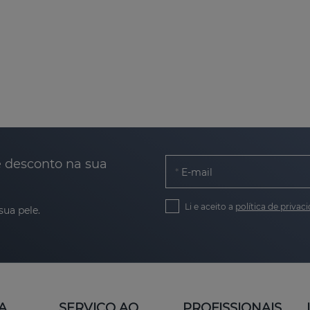
e desconto na sua
E-mail
Li e aceito a
política de privac
sua pele.
A
SERVIÇO AO
PROFISSIONAIS