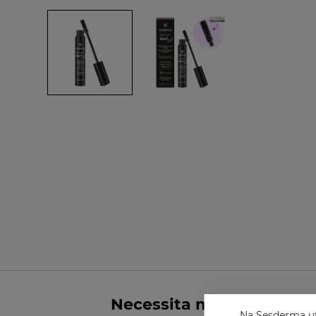
Necessita mais de infor
Na Sesderma uti