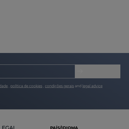
idade
,
política de cookies
,
condições gerais
and
legal advice
LEGAL
PAÍS/IDIOMA