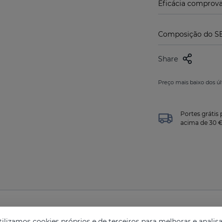
Eficácia comprov
Composição do SE
Share
Preço mais baixo dos úl
Portes gráti
acima de 30 
mações sobre o SESLASH Black Máscar
lizamos cookies próprios e de terceiros para melhorar e analisa