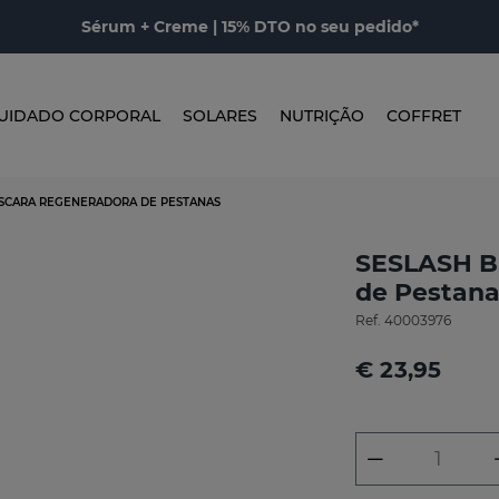
Sérum + Creme | 15% DTO no seu pedido*
UIDADO CORPORAL
SOLARES
NUTRIÇÃO
COFFRET
SCARA REGENERADORA DE PESTANAS
SESLASH B
de Pestana
Ref.
40003976
€ 23,95