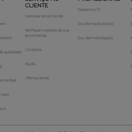
CLIENTE
Sesderma TV
Cancelar encomenda
rano
Sou farmacêutico(a)
Verifique o estado da sua
encomenda
anotech
Sou dermatologista
Contacto
e qualidade
Ajuda
p
Ofertas ativas
erma Bali
errano
osco