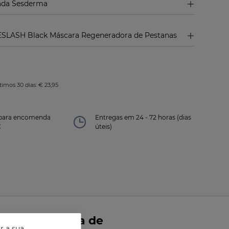
ada Sesderma
SLASH Black Máscara Regeneradora de Pestanas
timos 30 dias: € 23,95
s para encomenda
Entregas em 24 - 72 horas (dias
€
úteis)
a Regeneradora de
r a sua