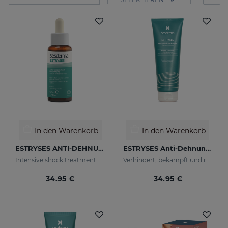
In den Warenkorb
In den Warenkorb
ESTRYSES ANTI-DEHNUNGSSTREIFEN-SERUM FORTE 50 ML
ESTRYSES Anti-Dehnungsstreifen-Creme
Intensive shock treatment of stretch marks shock (pearly white).
Verhindert, bekämpft und repariert Dehnungsstreifen, die durch Schwangerschaft, Stillzeit, Fettleibigkeit, Ernährung, Wachstumsperioden (Pubertät), Sport usw. verursacht werden.
34.95 €
34.95 €