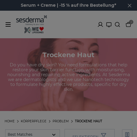
Serum + Creme | -15 % auf Ihre Bestellung*
0
Trockene Haut
Do you have dry skin? You need formulations that help
restore your skin barrier function, with moisturising,
nourishing and repairing active ingredients. At Sesderma
we are dermatologists and we use Nanotech technology
to formulate highly effective products, specific for dry
skin.
HOME
KÖRPERPFLEGE
PROBLEM
TROCKENE HAUT
SELEKTIEREN