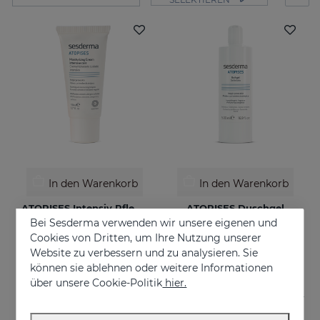
In den Warenkorb
In den Warenkorb
ATOPISES Intensiv Pflegende Feuchtigkeitscreme
ATOPISES Duschgel
Bei Sesderma verwenden wir unsere eigenen und
Für zu Atopie neigende Haut
Für zu Atopie neigende Haut
Cookies von Dritten, um Ihre Nutzung unserer
26.95 €
12.95 €
Website zu verbessern und zu analysieren. Sie
können sie ablehnen oder weitere Informationen
über unsere Cookie-Politik
hier.