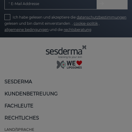
E-Mail Addresse
Ich habe gelesen und akzeptiere die
datenschutzbestimmungen
gelesen und bin damit einverstanden. ,
cookie-politik
,
allgemeine bedingungen
und die
rechtsberatung
SESDERMA
KUNDENBETREUUNG
FACHLEUTE
RECHTLICHES
LAND/SPRACHE