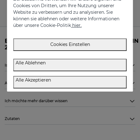
Cookies von Dritten, um Ihre Nutzung unserer
Website zu verbessern und zu analysieren. Sie
können sie ablehnen oder weitere Informationen
über unsere Cookie-Politik
hier.
Brauchen Sie Informationen zum MELATONIN
Cookies Einstellen
250ml von Sesderma?
Alle Ablehnen
Ist MELATONIN 250ml von Sesderma für mich geeignet?
Alle Akzeptieren
Anwendung
Ich möchte mehr darüber wissen
Zutaten