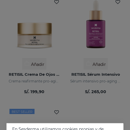
Añadir
Añadir
RETISIL Crema De Ojos Y Labios
RETISIL Sérum Intensivo
Crema reafirmante pro-aging para el contorno de ojos y labios
Sérum intensivo pro-aging reafirmante y reductor de arrugas
S/. 199,90
S/. 265,00
BEST SELLER
En Sesderma utilizamos cookies propias y de