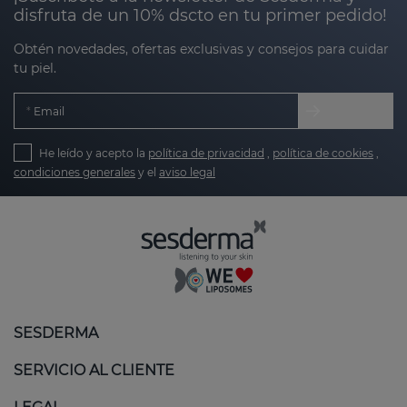
disfruta de un 10% dscto en tu primer pedido!
Obtén novedades, ofertas exclusivas y consejos para cuidar
tu piel.
Email
He leído y acepto la
política de privacidad
,
política de cookies
,
condiciones generales
y el
aviso legal
SESDERMA
SERVICIO AL CLIENTE