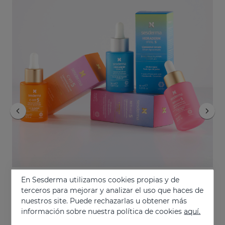
Añadir
Añadir
AZELAC RU Liposomal Serum
RETIAGE Contorno De Ojos
S/. 220,00
S/. 185,00
En Sesderma utilizamos cookies propias y de
THE POWER OF 5
terceros para mejorar y analizar el uso que haces de
nuestros site. Puede rechazarlas u obtener más
Potente sinergia de
activos x5 para una eficacia real
.
información sobre nuestra política de cookies
aquí.
Tres fórmulas únicas adaptadas a cada necesidad de
la piel.