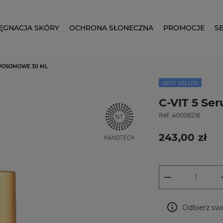
LĘGNACJA SKÓRY
OCHRONA SŁONECZNA
PROMOCJE
S
LIPOSOMOWE 30 ML
BEST SELLER
C-VIT 5 Se
Ref.
40006216
243,00 zł
Odbierz swó