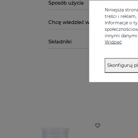
Sposób użycia
Niniejsza stron
treści i reklam
Chcę wiedzieć więcej
Informacje o t
społecznościow
innymi danymi 
Składniki
Widzieć
Skonfiguruj pl