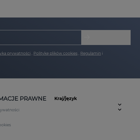
tyka prywatności
,
Politykę plików cookies
,
Regulamin
i
MACJE PRAWNE
Kraj/język
rywatności
ookies
n