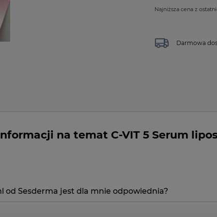
Najniższa cena z ostatni
Darmowa dost
informacji na temat C-VIT 5 Serum lip
l od Sesderma jest dla mnie odpowiednia?