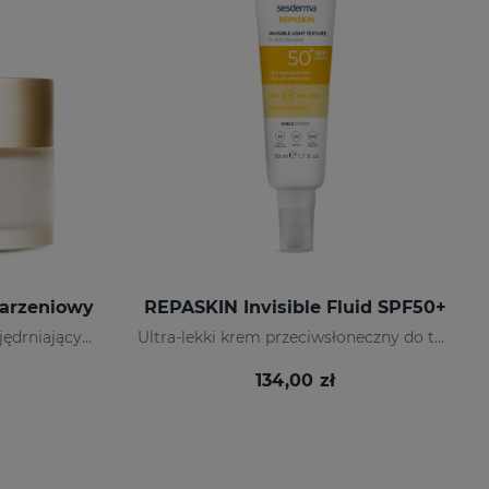
tarzeniowy Do Twarzy 50 Ml*NOWOŚĆ
REPASKIN Invisible Fluid SPF50+
Krem do twarzy pro-aging, ujędrniający i redukujący zmarszczki.
Ultra-lekki krem przeciwsłoneczny do twarzy
134,00 zł