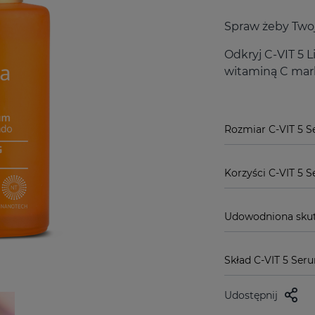
Spraw żeby Twoj
Odkryj C-VIT 5
witaminą C mar
Rozmiar C-VIT 5 
Korzyści C-VIT 5
Udowodniona sku
Skład C-VIT 5 Se
Udostępnij