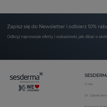
Zapisz się do Newsletter i odbierz 10% rab
Odkryj najnowsze oferty i wskazówki, jak dbać o skór
SESDERM
O nas
Dr. Gabriel Ser
Nanotech Tech