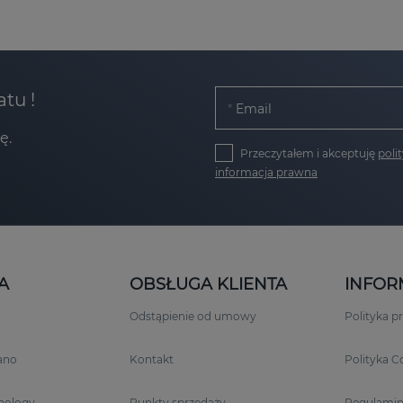
atu !
Email
ę.
Przeczytałem i akceptuję
poli
informacja prawna
A
OBSŁUGA KLIENTA
INFOR
Odstąpienie od umowy
Polityka p
rano
Kontakt
Polityka C
nology
Punkty sprzedaży
Regulami