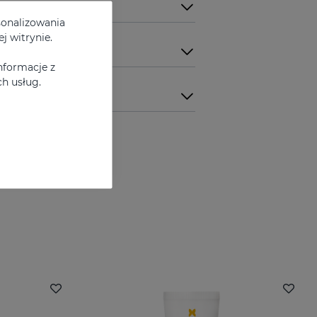
sonalizowania
j witrynie.
nformacje z
h usług.