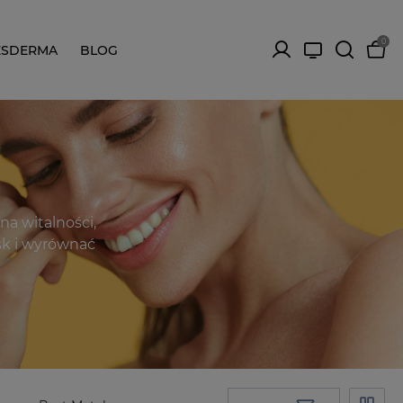
0
ESDERMA
BLOG
na witalności,
ysk i wyrównać