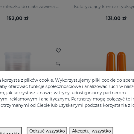
To odżywcze mleczko do ciała zawiera również kompleks antyoksydacyjny i zapewnia natychmiastowy blask dzięki świetlistym pigmentom.
152,00 zł
131,00 zł
a korzysta z plików cookie. Wykorzystujemy pliki cookie do sper
, aby oferować funkcje społecznościowe i analizować ruch w nasze
ym, jak korzystasz z naszej witryny, udostępniamy partnerom
ym, reklamowym i analitycznym. Partnerzy mogą połączyć te i
otrzymanymi od Ciebie lub uzyskanymi podczas korzystania z ic
Odrzuć wszystko
Akceptuj wszystko