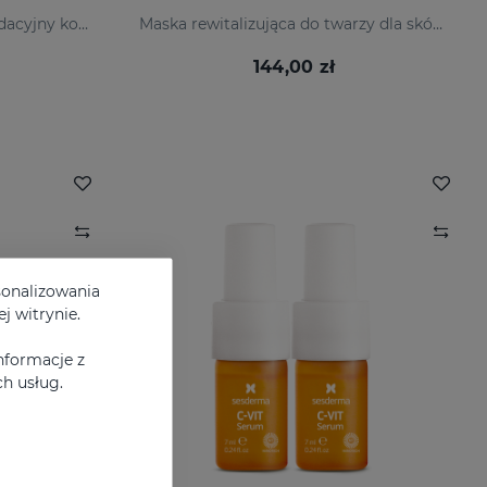
Koloryzujący krem antyoksydacyjny korygujący z witaminą C i kwasem hialuronowym.
Maska rewitalizująca do twarzy dla skóry zmęczonej i matowej.
144,00 zł
sonalizowania
j witrynie.
nformacje z
h usług.