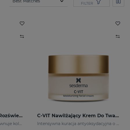
FILTER
C-VIT RADIANCE Krem Rozświetlający 50 Ml
C-VIT Nawilżający Krem Do Twarzy 50 Ml
Rozjaśnia, rewitalizuje i wyrównuje koloryt skóry.
Intensywna kuracja antyoksydacyjna o szybkim działaniu rozjaśniającym.