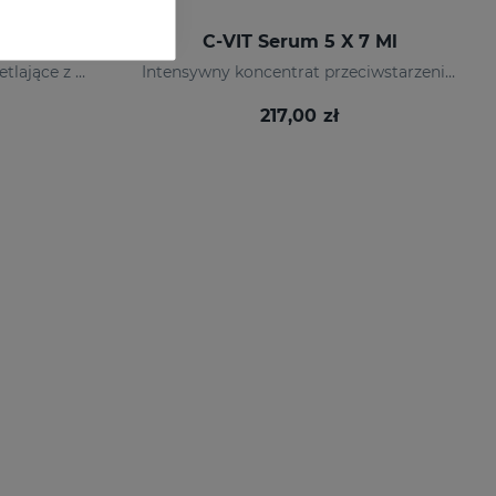
C-VIT Intensywne Serum 12% 10 X 1,5 Ml
C-VIT Serum 5 X 7 Ml
Ampułki nawilżające i rozświetlające z efektem błyskawicznym.
Intensywny koncentrat przeciwstarzeniowy i depigmentacyjny.
217,00 zł