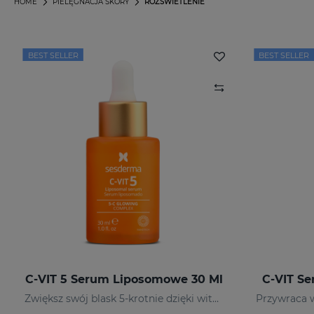
HOME
PIELĘGNACJA SKÓRY
ROZŚWIETLENIE
BEST SELLER
BEST SELLER
C-VIT 5 Serum Liposomowe 30 Ml
C-VIT S
Zwiększ swój blask 5-krotnie dzięki witaminom.