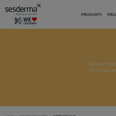
PRODUKTY
PIE
Jeśli patrzys
lub chcesz pr