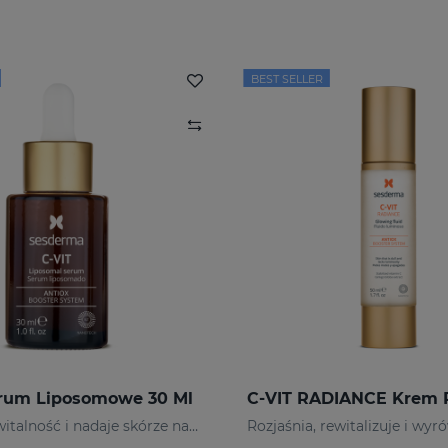
BEST SELLER
erum Liposomowe 30 Ml
Przywraca witalność i nadaje skórze naturalny blask.