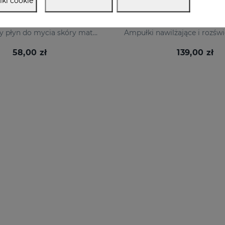
iki cookie
SENSYSES CLEANSER Lightening 200 Ml
Liposomowy płyn do mycia skóry matowej
58,00 zł
139,00 zł