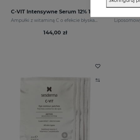
Skonfiguruj pl
C-VIT Intensywne Serum 12% 10 X 1,5 Ml
Ampułki z witaminą C o efekcie błyskawicznym
144,00 zł