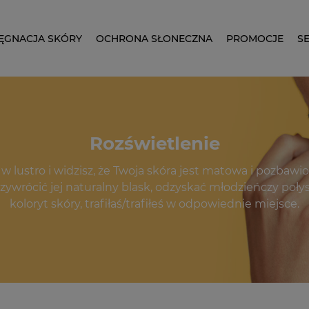
LĘGNACJA SKÓRY
OCHRONA SŁONECZNA
PROMOCJE
S
Rozświetlenie
z w lustro i widzisz, że Twoja skóra jest matowa i pozbawio
zywrócić jej naturalny blask, odzyskać młodzieńczy poł
koloryt skóry, trafiłaś/trafiłeś w odpowiednie miejsce.