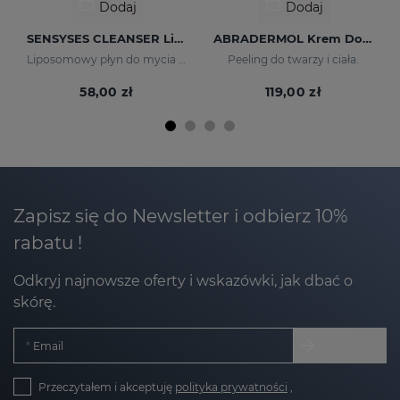
Dodaj
Dodaj
SENSYSES CLEANSER Lightening 200 Ml
ABRADERMOL Krem Do Mikrodermabrazji 50 G
Liposomowy płyn do mycia skóry matowej
Peeling do twarzy i ciała.
58,00 zł
119,00 zł
Zapisz się do Newsletter i odbierz 10%
rabatu !
Odkryj najnowsze oferty i wskazówki, jak dbać o
skórę.
Email
Przeczytałem i akceptuję
polityka prywatności
,