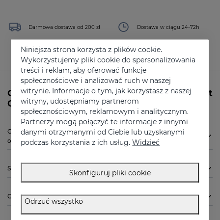
Darmowa dostawa od 200 zł
Dostawa w ciągu 24-72h
Niniejsza strona korzysta z plików cookie.
Wykorzystujemy pliki cookie do spersonalizowania
treści i reklam, aby oferować funkcje
społecznościowe i analizować ruch w naszej
witrynie. Informacje o tym, jak korzystasz z naszej
Czy potrzebujesz więcej informacji na temat
witryny, udostępniamy partnerom
C-VIT Serum 5 x 7 ml firmy Sesderma?
społecznościowym, reklamowym i analitycznym.
Partnerzy mogą połączyć te informacje z innymi
danymi otrzymanymi od Ciebie lub uzyskanymi
Czy C-VIT Serum 5 x 7 ml od Sesderma jest dla mnie
odpowiednia?
podczas korzystania z ich usług.
Widzieć
Sposób użycia
Skonfiguruj pliki cookie
Chcę wiedzieć więcej
Odrzuć wszystko