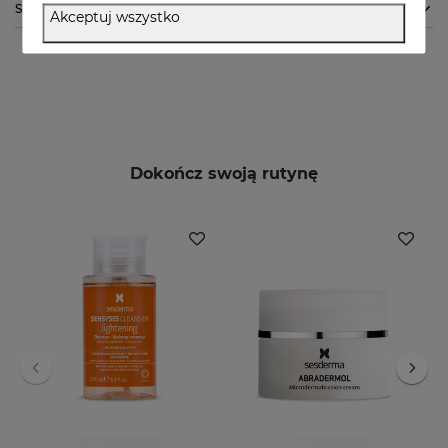
Składniki
Akceptuj wszystko
Dokończ swoją rutynę