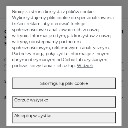
Niniejsza strona korzysta z plików cookie.
Wykorzystujemy pliki cookie do spersonalizowania
treści i reklam, aby oferować funkcje
społecznościowe i analizować ruch w naszej
Czy potrzebujesz więcej informacji na temat
witrynie. Informacje o tym, jak korzystasz z naszej
SALISES Krem-żel nawilżający 50 ml firmy
witryny, udostępniamy partnerom
Sesderma?
społecznościowym, reklamowym i analitycznym.
Partnerzy mogą połączyć te informacje z innymi
danymi otrzymanymi od Ciebie lub uzyskanymi
Czy SALISES Krem-żel nawilżający 50 ml od Sesderma jest dla
podczas korzystania z ich usług.
Widzieć
mnie odpowiednia?
Sposób użycia
Skonfiguruj pliki cookie
Składniki
Odrzuć wszystko
Akceptuj wszystko