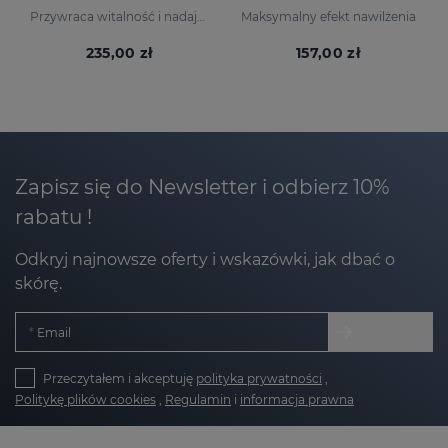
Przywraca witalność i nadaje skórze naturalny blask.
Maksymalny efekt nawilżenia
235,00 zł
157,00 zł
Zapisz się do Newsletter i odbierz 10%
rabatu !
Odkryj najnowsze oferty i wskazówki, jak dbać o
skórę.
Email
Przeczytałem i akceptuję
polityka prywatności
,
Politykę plików cookies
,
Regulamin
i
informacja prawna