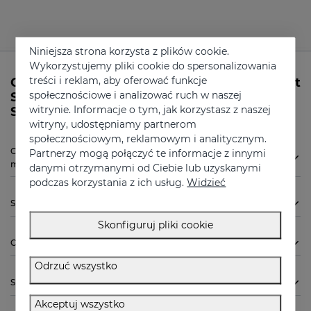
Niniejsza strona korzysta z plików cookie.
Wykorzystujemy pliki cookie do spersonalizowania
treści i reklam, aby oferować funkcje
Czy potrzebujesz więcej informacji na temat
społecznościowe i analizować ruch w naszej
SESCACAY Nawilżający krem do ciała firmy
witrynie. Informacje o tym, jak korzystasz z naszej
Sesderma?
witryny, udostępniamy partnerom
społecznościowym, reklamowym i analitycznym.
Czy SESCACAY Nawilżający krem do ciała od Sesderma jest dla
Partnerzy mogą połączyć te informacje z innymi
mnie odpowiednia?
danymi otrzymanymi od Ciebie lub uzyskanymi
podczas korzystania z ich usług.
Widzieć
Sposób użycia
Skonfiguruj pliki cookie
Chcę wiedzieć więcej
Odrzuć wszystko
Składniki
Akceptuj wszystko