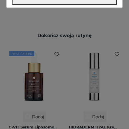
Dokończ swoją rutynę
BEST SELLER
Dodaj
Dodaj
C-VIT Serum Liposomowe 30 Ml
HIDRADERM HYAL Krem Do Twarzy 50 Ml