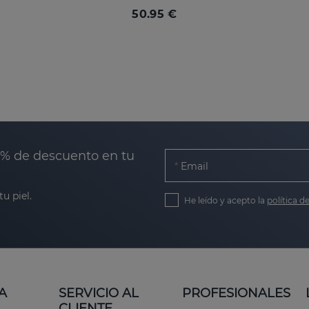
50.95 €
0% de descuento en tu
Email
u piel.
He leído y acepto la
política d
A
SERVICIO AL
PROFESIONALES
CLIENTE