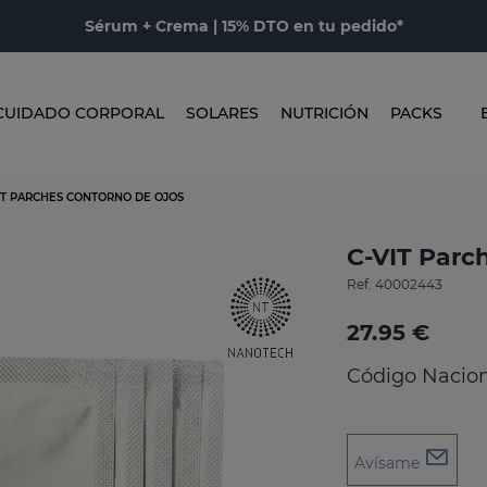
Sérum + Crema | 15% DTO en tu pedido*
CUIDADO CORPORAL
SOLARES
NUTRICIÓN
PACKS
IT PARCHES CONTORNO DE OJOS
C-VIT Parc
Ref.
40002443
27.95 €
Código Nacion
Avísame