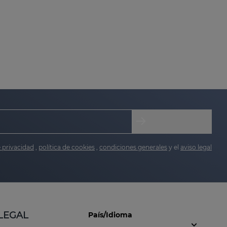
e privacidad
,
política de cookies
,
condiciones generales
y el
aviso legal
LEGAL
País/Idioma