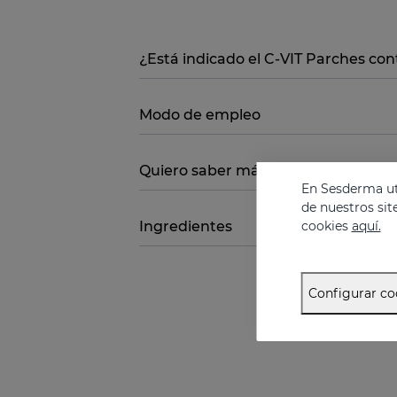
¿Está indicado el C-VIT Parches co
Modo de empleo
Quiero saber más
En Sesderma uti
de nuestros sit
cookies
aquí.
Ingredientes
Configurar co