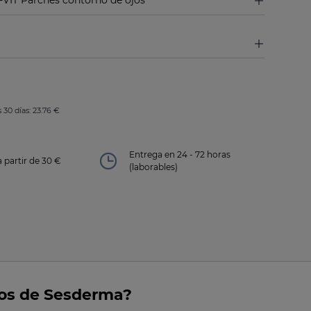
VIT Parches contorno de ojos
30 días: 23.76 €
Entrega en 24 - 72 horas
a partir de 30 €
(laborables)
jos de Sesderma?