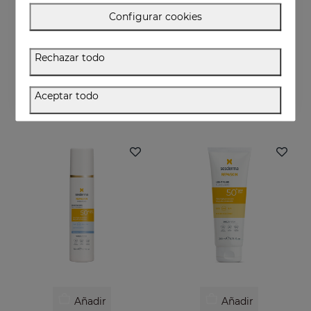
Configurar cookies
Añadir
Añadir
Rechazar todo
REPASKIN Toque Seco SPF50+
PACK Glow & Go
Fotoprotector facial acabado mate
Rutina exprés para piel luminosa y protegida
Aceptar todo
28.95 €
69.95 €
Añadir
Añadir