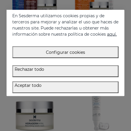
En Sesderma utilizamos cookies propias y de
terceros para mejorar y analizar el uso que haces de
nuestros site. Puede rechazarlas u obtener más
información sobre nuestra política de cookies
aquí.
Añadir
Añadir
PACK Hidratación Perfecta
PACK Superingredientes
Configurar cookies
Tus básicos de hidratación en un pack
Rutina completa de máxima hidratación, luminosidad y acción antiedad.
84.95 €
74.95 €
Rechazar todo
Aceptar todo