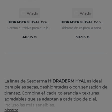
Añadir
Añadir
HIDRADERM HYAL Crema Nutritiva
HIDRADERM HYAL Contorno De Ojos
Crema nutritiva para que las pieles secas
Hidratación x3 para la zona del contorno de ojo
46.95 €
30.95 €
La línea de Sesderma
HIDRADERM HYAL
es ideal
para pieles secas, deshidratadas o con sensación de
tirantez. Combina eficacia, tolerancia y texturas
agradables que se adaptan a cada tipo de piel,
incluso las más sensibles.
Mostrar