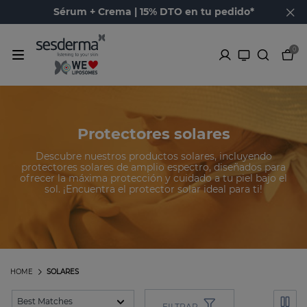
Sérum + Crema | 15% DTO en tu pedido*
0
Protectores solares
Descubre nuestros productos solares, incluyendo
protectores solares de amplio espectro, diseñados para
ofrecer la máxima protección y cuidado a tu piel bajo el
sol. ¡Encuentra el protector solar ideal para ti!
HOME
SOLARES
FILTRAR