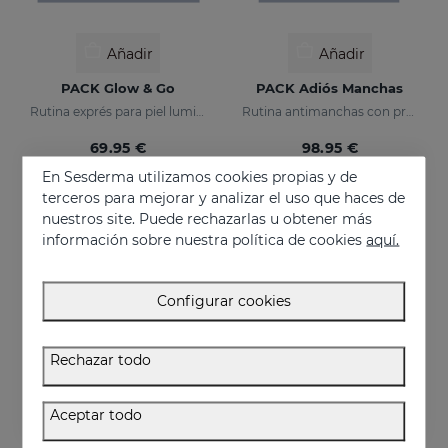
Añadir
Añadir
PACK Glow & Go
PACK Adiós Manchas
Rutina exprés para piel luminosa y protegida
Rutina antimanchas con protección solar
69.95 €
98.95 €
En Sesderma utilizamos cookies propias y de
terceros para mejorar y analizar el uso que haces de
nuestros site. Puede rechazarlas u obtener más
información sobre nuestra política de cookies
aquí.
Configurar cookies
Rechazar todo
Aceptar todo
Añadir
Añadir