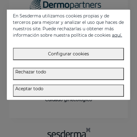
En Sesderma utilizamos cookies propias y de
terceros para mejorar y analizar el uso que haces de
Dermopartners
fabrica y desarrolla productos
nuestros site. Puede rechazarlas u obtener más
dermocosméticos y de uso profesional para
información sobre nuestra política de cookies
aquí.
terceros.
Cuidado facial
Configurar cookies
Cuidado corporal
Cuidado infantil
Rechazar todo
Cuidado del cabello
Aceptar todo
Cuidado dental
Cuidado ginecológico