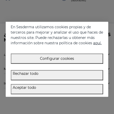
(laborables)
En Sesderma utilizamos cookies propias y de
terceros para mejorar y analizar el uso que haces de
¿Necesitas más información sobre MESOSES
nuestros site. Puede rechazarlas u obtener más
Mascarilla de Sesderma?
información sobre nuestra política de cookies
aquí.
¿Está indicado el MESOSES Mascarilla de Sesderma para mí?
Configurar cookies
Modo de empleo
Rechazar todo
Ingredientes
Aceptar todo