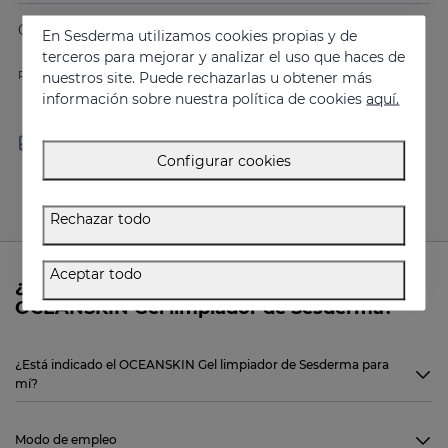
Compartir
En Sesderma utilizamos cookies propias y de
terceros para mejorar y analizar el uso que haces de
Precio más bajo últimos 30 días: 15.72 €
nuestros site. Puede rechazarlas u obtener más
información sobre nuestra política de cookies
aquí.
Entrega en 24 - 72 horas
Envíos gratis a partir de 30 €
(laborables)
Configurar cookies
Rechazar todo
Aceptar todo
¿Necesitas más información sobre
OCEANSKIN Gel limpiador de Sesderma?
¿Está indicado el OCEANSKIN Gel limpiador de Sesderma para
mí?
Modo de empleo