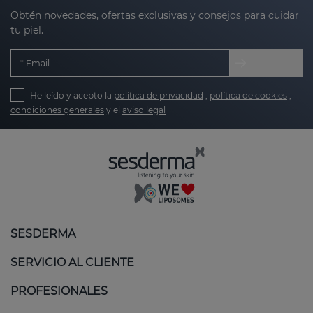
Obtén novedades, ofertas exclusivas y consejos para cuidar
tu piel.
Email
He leído y acepto la
política de privacidad
,
política de cookies
,
condiciones generales
y el
aviso legal
SESDERMA
SERVICIO AL CLIENTE
PROFESIONALES