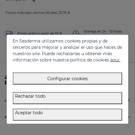
Precio más bajo últimos 30 días: 23.76 €
Entrega en 24 - 72 horas
Envíos gratis a partir de 30 €
(laborables)
En Sesderma utilizamos cookies propias y de
terceros para mejorar y analizar el uso que haces de
nuestros site. Puede rechazarlas u obtener más
información sobre nuestra política de cookies
aquí.
¿Necesitas más información sobre
Configurar cookies
RESVERADERM Mist de Sesderma?
Rechazar todo
¿Está indicado el RESVERADERM Mist de Sesderma para mí?
Aceptar todo
Modo de empleo