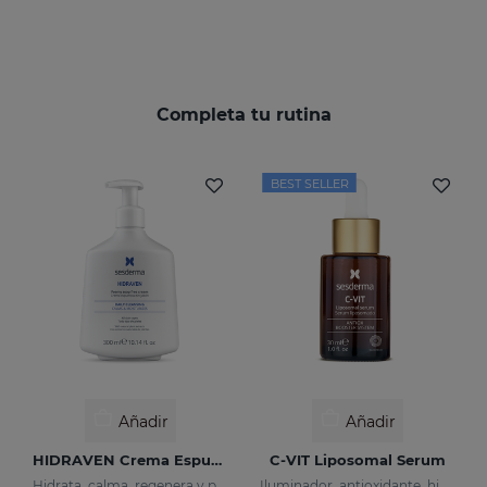
Completa tu rutina
BEST SELLER
Añadir
Añadir
HIDRAVEN Crema Espumosa Sin Jabón
C-VIT Liposomal Serum
Hidrata, calma, regenera y protege
Iluminador, antioxidante, hidratante y antiarrugas