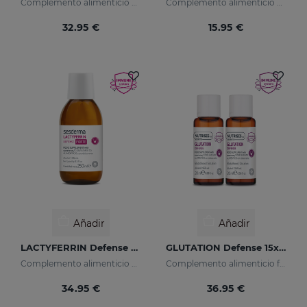
Complemento alimenticio con vitamina C
Complemento alimenticio con melatonina
32.95 €
15.95 €
Añadir
Añadir
LACTYFERRIN Defense Forte 250ml
GLUTATION Defense 15x20ml
Complemento alimenticio con lactoferrina encapsulada
Complemento alimenticio formulado con glutatión y vitamina C encapsuladas
34.95 €
36.95 €