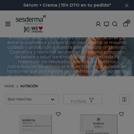
Sérum + Crema | 15% DTO en tu pedido*
0
Nutricosmética para la piel
El cuidado integral de la piel es un concepto de sinergia
entre la cosmética y la nutrición, para aportar el máximo
cuidado y protección a nuestra piel y nuestro organismo.
Cosmética y nutrición se unen en un mismo protocolo
de belleza y salud para multiplicar su efectividad y
maximizar los resultados. Además, en nuestros
nutracéuticos los activos se encuentran encapsulados en
liposomas que protegen el ingrediente activo, mejorando
así su biodisponibilidad y su degradación, y consiguiendo
así una máxima efectividad.
HOME
NUTRICIÓN
FILTRAR