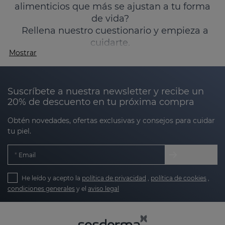
alimenticios que más se ajustan a tu forma
de vida?
Rellena nuestro cuestionario y empieza a
cuidarte.
Mostrar
Y YO, ¿CUÁL ME TOMO?
Si estás interesada en productos de nutricosmética
puede que también te interese visitar nuestros
Suscríbete a nuestra newsletter y recibe un
productos para las arrugas de la cara
o nuestros
20% de descuento en tu próxima compra
productos para la flacidez de la cara
Obtén novedades, ofertas exclusivas y consejos para cuidar
tu piel.
Email
He leído y acepto la
política de privacidad
,
política de cookies
,
condiciones generales
y el
aviso legal