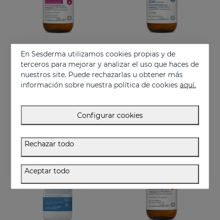
En Sesderma utilizamos cookies propias y de
Añadir
Añadir
terceros para mejorar y analizar el uso que haces de
nuestros site. Puede rechazarlas u obtener más
LACTYFERRIN Defense 250ml - Embarazadas Y Niños
ZINC Defense 250ml
información sobre nuestra política de cookies
aquí.
Complemento alimenticio formulado sin alcohol
Complemento alimenticio
34.95 €
21.95 €
Configurar cookies
Rechazar todo
Aceptar todo