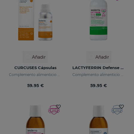
Añadir
Añadir
CURCUSES Cápsulas
LACTYFERRIN Defense EGCG 500ml
Complemento alimenticio con extracto líquido de cúrcuma altamente biodisponible
Complemento alimenticio con lactoferrina, vitamina D3 y Epigalocatequina Galato encapsulados.
59.95 €
59.95 €