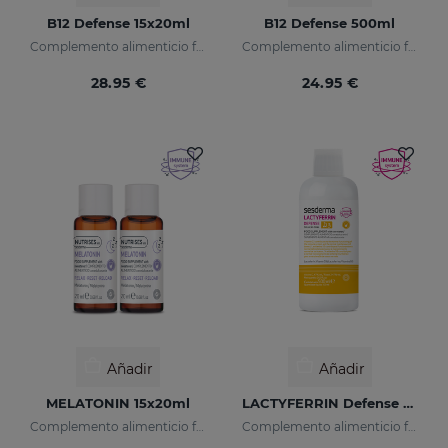
B12 Defense 15x20ml
B12 Defense 500ml
Complemento alimenticio formulado con vitamina B12 encapsulada.
Complemento alimenticio formulado con vitamina B12 encapsulada.
28.95 €
24.95 €
Añadir
Añadir
MELATONIN 15x20ml
LACTYFERRIN Defense D3 500ml
Complemento alimenticio formulado con melatonina encapsulada.
Complemento alimenticio formulado con lactoferrina y vitamina D3 encapsuladas