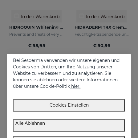
In den Warenkorb
In den Warenkorb
HIDROQUIN Whitening Gel
HIDRADERM TRX Cremegel
Prevents and treats of very strong skin blemishes
Feuchtigkeitsspendende und aufhellende Wirkung für Mischhaut
€ 58,95
€ 50,95
Bei Sesderma verwenden wir unsere eigenen und
Cookies von Dritten, um Ihre Nutzung unserer
NEU
Website zu verbessern und zu analysieren. Sie
können sie ablehnen oder weitere Informationen
über unsere Cookie-Politik
hier.
Cookies Einstellen
Alle Ablehnen
In den Warenkorb
In den Warenkorb