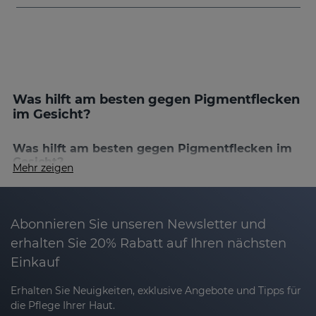
Was hilft am besten gegen Pigmentflecken
im Gesicht?
Was hilft am besten gegen Pigmentflecken im
Gesicht?
Mehr zeigen
Das Entfernen von Pigmentflecken erfordert
Geduld, hochwertige Produkte und den richtigen
Schutz. Die Produkte von Sesderma kombinieren
Abonnieren Sie unseren Newsletter und
wirkungsvolle Inhaltsstoffe wie Tranexamsäure,
erhalten Sie 20% Rabatt auf Ihren nächsten
Kojisäure und Vitamin C, die gemeinsam wirken,
Einkauf
um Flecken zu reduzieren, den Hautton zu
vereinheitlichen und deren erneutes Auftreten zu
Erhalten Sie Neuigkeiten, exklusive Angebote und Tipps für
verhindern.
die Pflege Ihrer Haut.