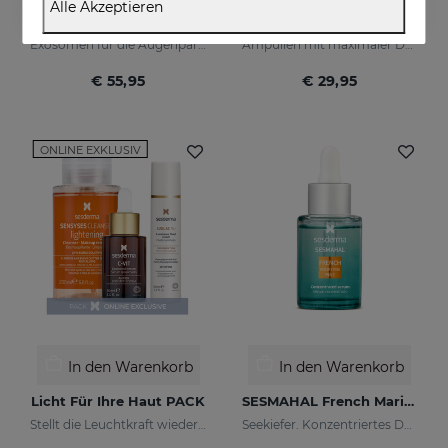
Alle Akzeptieren
EXOSES Anti-Aging Eye And Lip Contour
AZELAC RU Ampoules
Exosomen für die Augenpartie
Ampullen mit maximaler Depigmentaktivität
€ 55,95
€ 29,95
ONLINE EXKLUSIV
In den Warenkorb
In den Warenkorb
Licht Für Ihre Haut PACK
SESMAHAL French Maritime Pine
Stellt die Leuchtkraft wieder her und reduziert Hautunreinheiten
Seekiefer. Konzentriertes Depigmentierserum