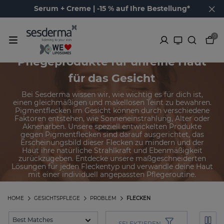
Serum + Creme | -15 % auf Ihre Bestellung*
0
Pflegeprodukte für unreine Haut
für das Gesicht
Bei Sesderma wissen wir, wie wichtig es für dich ist,
einen gleichmäßigen und makellosen Teint zu bewahren.
Pigmentflecken im Gesicht können durch verschiedene
Faktoren entstehen, wie Sonneneinstrahlung, Alter oder
Aknenarben. Unsere speziell entwickelten Produkte
gegen Pigmentflecken sind darauf ausgerichtet, das
Erscheinungsbild dieser Flecken zu mindern und der
Haut ihre natürliche Strahlkraft und Ebenmäßigkeit
zurückzugeben. Entdecke unsere maßgeschneiderten
Lösungen für jeden Fleckentyp und verwandle deine Haut
mit einer individuell angepassten Pflegeroutine.
HOME
GESICHTSPFLEGE
PROBLEM
FLECKEN
SELEKTIEREN