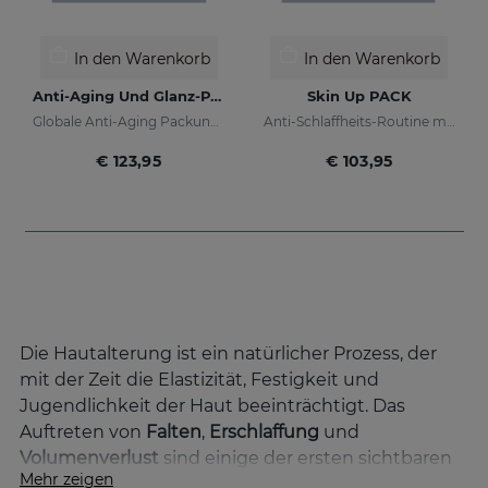
In den Warenkorb
In den Warenkorb
Anti-Aging Und Glanz-PACK
Skin Up PACK
Globale Anti-Aging Packung für Tag und Nacht
Anti-Schlaffheits-Routine mit sofortigem Straffungseffekt
€ 123,95
€ 103,95
Die Hautalterung ist ein natürlicher Prozess, der
mit der Zeit die Elastizität, Festigkeit und
Jugendlichkeit der Haut beeinträchtigt. Das
Auftreten von
Falten
,
Erschlaffung
und
Volumenverlust
sind einige der ersten sichtbaren
Mehr zeigen
Anzeichen. Wir bei Sesderma kennen diese