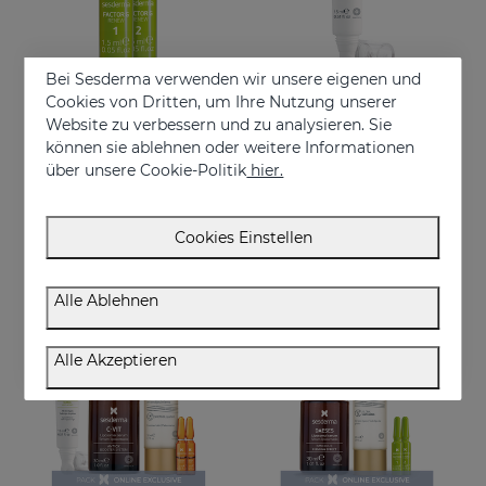
Bei Sesderma verwenden wir unsere eigenen und
Cookies von Dritten, um Ihre Nutzung unserer
Website zu verbessern und zu analysieren. Sie
In den Warenkorb
In den Warenkorb
können sie ablehnen oder weitere Informationen
über unsere Cookie-Politik
hier.
FACTOR G Renew Bio-Stimulating Ampoules. Weekly Plan
FACTOR G Renew Augenkonturencreme
Ampullen mit straffender Flash-Wirkung.
Anti-Aging-Creme für die Augenkonturen
€ 32,95
€ 37,95
Cookies Einstellen
Alle Ablehnen
ONLINE EXKLUSIV
ONLINE EXKLUSIV
Alle Akzeptieren