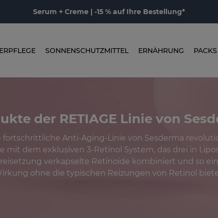
Serum + Creme | -15 % auf Ihre Bestellung*
ERPFLEGE
SONNENSCHUTZMITTEL
ERNÄHRUNG
PACKS
ukte der RETIAGE Linie von Ses
 fortschrittliche Anti-Aging-Linie von Sesderma revolutio
e mit dem exklusiven 3-Retinol System, das drei in Lip
Freisetzung verkapselte Retinoide kombiniert und so ein
irkung ohne die typischen Reizungen von Retinol biete