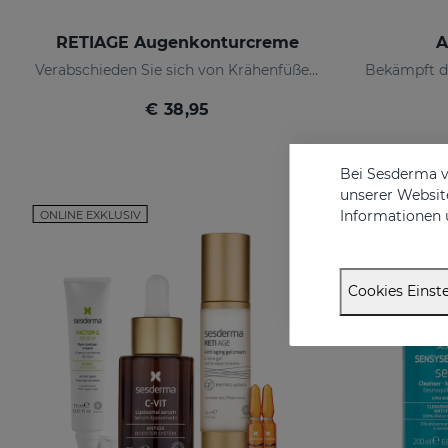
RETIAGE Augenkonturcreme
A
Verabschieden Sie sich von Krähenfüßen!
€ 38,95
Bei Sesderma v
unserer Website
Informationen 
ONLINE EXKLUSIV
ONLINE EXKL
Cookies Einste