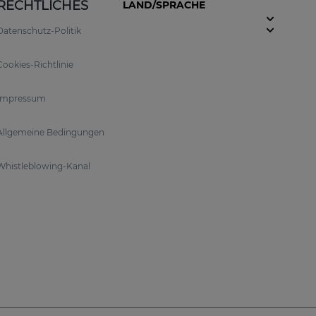
RECHTLICHES
LAND/SPRACHE
Datenschutz-Politik
Cookies-Richtlinie
Impressum
gesetzt. Das sorgt für eine optimale Wirksamkeit
Allgemeine Bedingungen
Whistleblowing-Kanal
or freien Radikalen und beugt Schäden durch