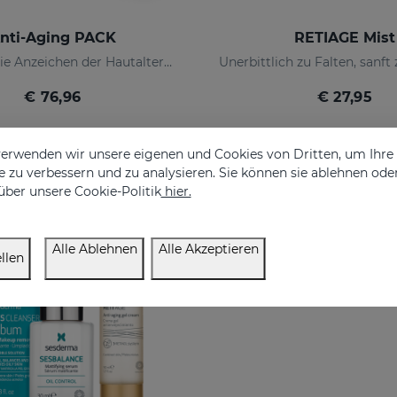
nti-Aging PACK
RETIAGE Mist
Bekämpft die Anzeichen der Hautalterung
€ 76,96
€ 27,95
erwenden wir unsere eigenen und Cookies von Dritten, um Ihr
 zu verbessern und zu analysieren. Sie können sie ablehnen ode
über unsere Cookie-Politik
hier.
USIV
Alle Ablehnen
Alle Akzeptieren
llen