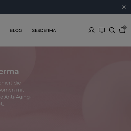
0
BLOG
SESDERMA
derma
niert die
osomen mit
e Anti-Aging-
t.