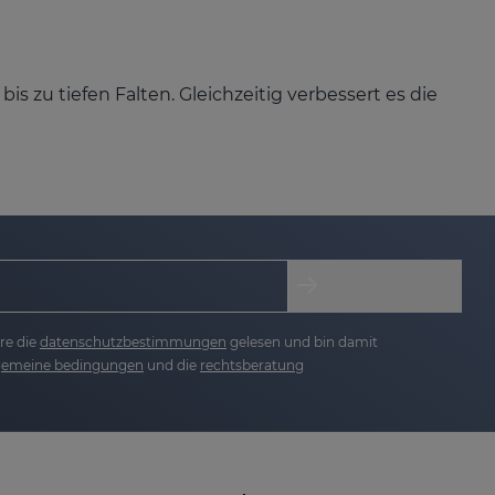
s zu tiefen Falten. Gleichzeitig verbessert es die
t an Festigkeit und Elastizität – für ein
keit versorgt, bleibt geschmeidig und fühlt sich
rliche Leuchtkraft Ihrer Haut kehrt zurück.
re die
datenschutzbestimmungen
gelesen und bin damit
lgemeine bedingungen
und die
rechtsberatung
male Anti-Aging-Ergebnisse bei minimaler