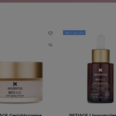
BEST SELLER
AGE Gesichtscreme
RETIAGE Liposomale