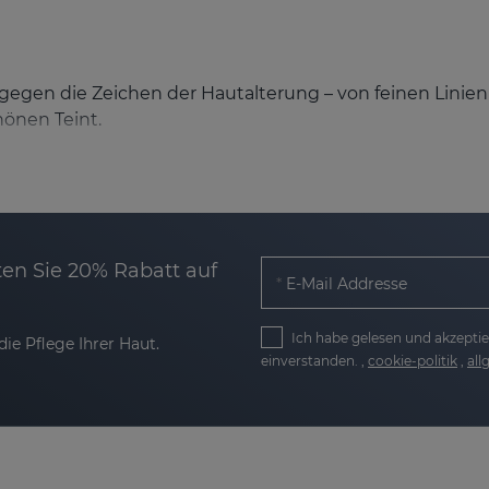
egen die Zeichen der Hautalterung – von feinen Linien bi
hönen Teint.
ung von Kollagen- und Elastinproduktion gewinnt Ihre Hau
n mit Hyaluronsäure wird die Haut intensiv mit Feuchtig
en Sie 20% Rabatt auf
E-Mail Addresse
n reduziert, der Teint wirkt gleichmäßiger und die natü
Ich habe gelesen und akzeptie
ie Pflege Ihrer Haut.
einverstanden. ,
cookie-politik
,
al
d tiefenwirksam
n mit unterschiedlichen Freisetzungszeiten bietet maxi