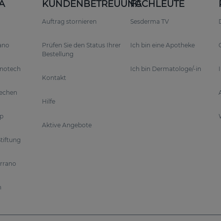
A
KUNDENBETREUUNG
FACHLEUTE
lle Ergebnisse.
Auftrag stornieren
Sesderma TV
t über den Tag hinweg.
rano
Prüfen Sie den Status Ihrer
Ich bin eine Apotheke
Bestellung
hhaltige Verbesserungen.
anotech
Ich bin Dermatologe/-in
Kontakt
Wirkstoffe tief in die Haut ein und werden langsam frei
rechen
Hilfe
p
Aktive Angebote
tiftung
 und stärkt die natürliche Hautbarriere.
errano
die Zellregeneration und fördern die Hauterneuerung.
n
nzym Q10 und Pterostilben schützt RETIAGE Ihre Haut v