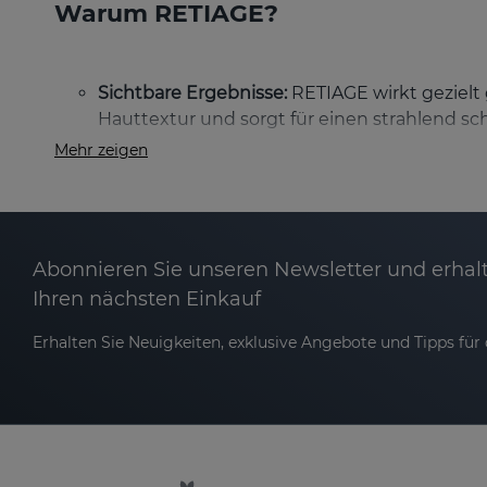
Warum RETIAGE?
Sichtbare Ergebnisse:
RETIAGE wirkt gezielt g
Hauttextur und sorgt für einen strahlend sc
Mehr zeigen
Langanhaltende Straffheit:
Dank der Aktivier
jugendliches Erscheinungsbild.
Intensiver Feuchtigkeitsboost:
In Kombinatio
den ganzen Tag angenehm gepflegt an.
Abonnieren Sie unseren Newsletter und erhalt
Ihren nächsten Einkauf
Ebenmäßiger Hautton:
Pigmentflecken werde
Erhalten Sie Neuigkeiten, exklusive Angebote und Tipps für d
Die Wissenschaft hinter RETIAGE
Das 3-Retinol-System – Sanft, effektiv un
Die einzigartige Kombination aus drei Retinoide