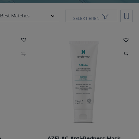
SELEKTIEREN
n
AZELAC Anti-Redness Mask