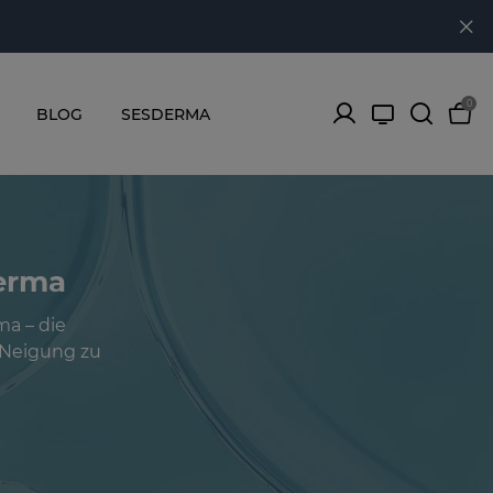
0
BLOG
SESDERMA
derma
a – die
 Neigung zu