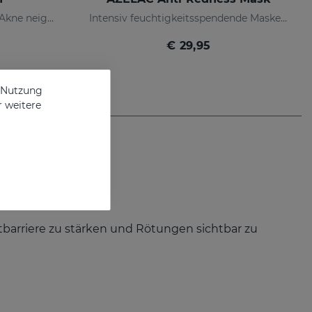
Geeignet für fettige oder zu Akne neigende Haut
Intensiv feuchtigkeitsspendende Maske speziell für empfindliche, reaktive und gerötete Haut
€ 29,95
e Nutzung
r weitere
utbarriere zu stärken und Rötungen sichtbar zu