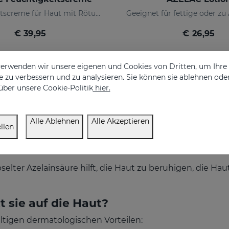
Feuchtigkeitscreme für Haut mit Rötungen
€ 39,95
€ 26,95
erwenden wir unsere eigenen und Cookies von Dritten, um Ihr
 zu verbessern und zu analysieren. Sie können sie ablehnen ode
über unsere Cookie-Politik
hier.
Alle Ablehnen
Alle Akzeptieren
llen
elter Azelainsäure hilft, die Haut zu beruhigen, die Ha
t sie auf die Haut?
fältigen dermatologischen Vorteilen: