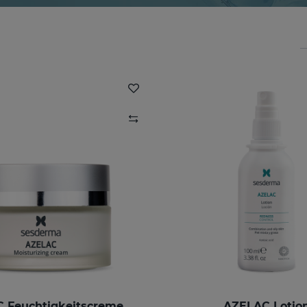
 Feuchtigkeitscreme
AZELAC Lotio