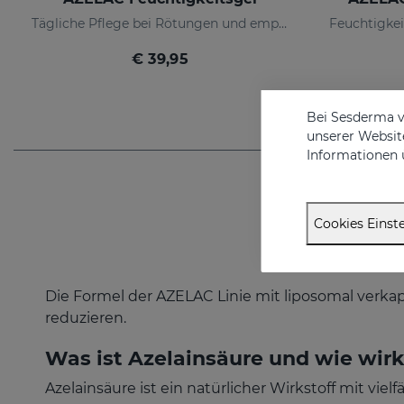
Tägliche Pflege bei Rötungen und empfindlicher Haut
€ 39,95
Bei Sesderma v
unserer Website
Informationen 
Cookies Einste
Die Formel der AZELAC Linie mit liposomal verkaps
reduzieren.
Was ist Azelainsäure und wie wirk
Azelainsäure ist ein natürlicher Wirkstoff mit viel