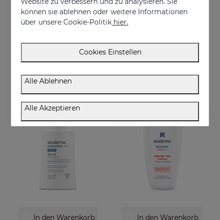
Website zu verbessern und zu analysieren. Sie
können sie ablehnen oder weitere Informationen
über unsere Cookie-Politik
hier.
In den Warenkorb
In den Warenkorb
SESKAVEL Plus Kapseln
VITISES Nanogel
Cookies Einstellen
Nahrungsergänzungsmittel
Regulate and accelerate skin pigmentation
€ 34,95
€ 57,95
Alle Ablehnen
Alle Akzeptieren
In den Warenkorb
In den Warenkorb