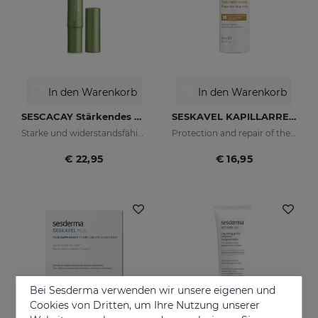
In den Warenkorb
In den Warenkorb
SESCACAY Stärkendes Nagelserum
SESKAVEL KAPILLARREPARATUR
Starke und widerstandsfähige Nägel
Protection and repair of the stem and split ends which regain their natural look.
€ 22,95
€ 16,95
Bei Sesderma verwenden wir unsere eigenen und
Cookies von Dritten, um Ihre Nutzung unserer