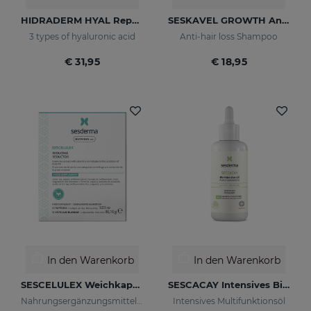
HIDRADERM HYAL Repair Body Milk
SESKAVEL GROWTH Anti-Hair Loss Shampoo
3 types of hyaluronic acid
Anti-hair loss Shampoo
€ 31,95
€ 18,95
In den Warenkorb
In den Warenkorb
SESCELULEX Weichkapseln
SESCACAY Intensives Bio-Öl
Nahrungsergänzungsmittel auf Grüntee
Intensives Multifunktionsöl