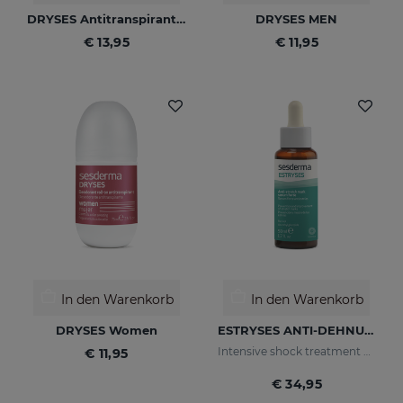
DRYSES Antitranspirant-Lösung
DRYSES MEN
€ 13,95
€ 11,95
In den Warenkorb
In den Warenkorb
DRYSES Women
ESTRYSES ANTI-DEHNUNGSSTREIFEN-SERUM FORTE 50 ML
Intensive shock treatment of stretch marks shock (pearly white).
€ 11,95
€ 34,95