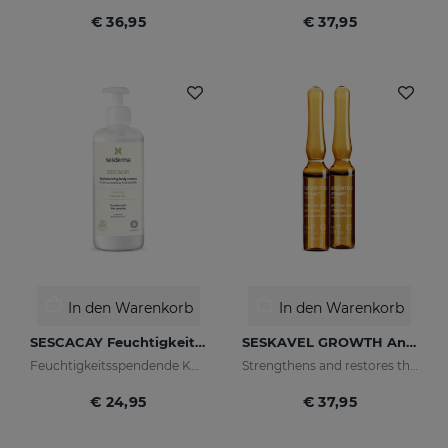
€ 36,95
€ 37,95
In den Warenkorb
In den Warenkorb
SESCACAY Feuchtigkeitsspendende Körpercreme
SESKAVEL GROWTH Anti-Haarausfall-Ampullen
Feuchtigkeitsspendende Körpercreme
Strengthens and restores the damaged structure of the most fragile and brittle hair while it activates its growth
€ 24,95
€ 37,95