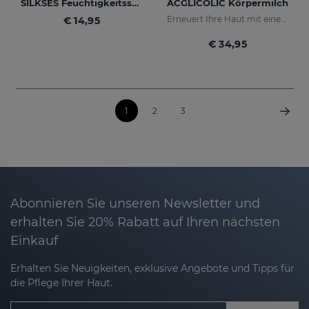
SILKSES Feuchtigkeitsspendender Hautschutz 30 Ml
ACGLICOLIC Körpermilch
Erneuert Ihre Haut mit einer noch nie dagewesenen Wirksamkeit
€ 14,95
€ 34,95
1
2
3
Abonnieren Sie unseren Newsletter und
erhalten Sie 20% Rabatt auf Ihren nächsten
Einkauf
Erhalten Sie Neuigkeiten, exklusive Angebote und Tipps für
die Pflege Ihrer Haut.