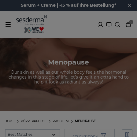
Serum + Creme | -15 % auf Ihre Bestellung*
0
Menopause
Our skin as well as our whole body feels the hormonal
changes in this stage of life. let’s give it an extra hand to
help it look as radiant as always!
HOME
KÖRPERPFLEGE
PROBLEM
MENOPAUSE
SELEKTIEREN