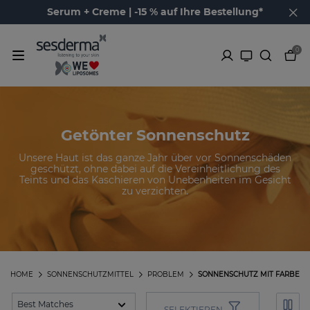
Serum + Creme | -15 % auf Ihre Bestellung*
0
Getönter Sonnenschutz
Unsere Haut ist das ganze Jahr über vor Sonnenschäden
geschützt, ohne dabei auf die Vereinheitlichung des
Teints und das Kaschieren von Unebenheiten im Gesicht
zu verzichten.
HOME
SONNENSCHUTZMITTEL
PROBLEM
SONNENSCHUTZ MIT FARBE
SELEKTIEREN