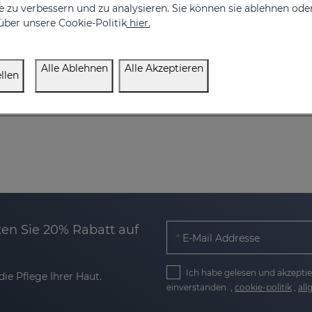
 zu verbessern und zu analysieren. Sie können sie ablehnen ode
über unsere Cookie-Politik
hier.
Alle Ablehnen
Alle Akzeptieren
llen
en Sie 20% Rabatt auf
E-Mail Addresse
Ich habe gelesen und akzeptie
ie Pflege Ihrer Haut.
einverstanden. ,
cookie-politik
,
al