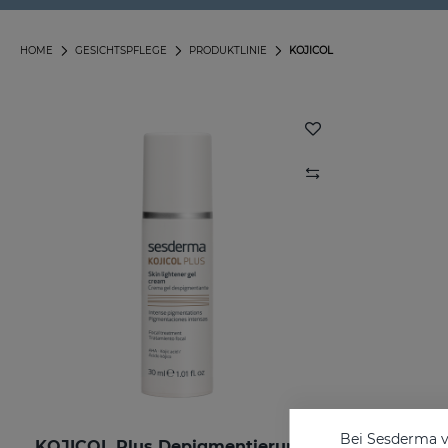
HOME
GESICHTSPFLEGE
PRODUKTLINIE
KOJICOL
Bei Sesderma v
KOJICOL Plus Depigmentierungsgel