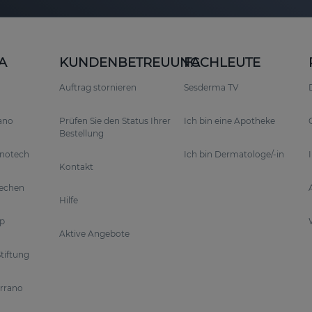
A
KUNDENBETREUUNG
FACHLEUTE
Auftrag stornieren
Sesderma TV
rano
Prüfen Sie den Status Ihrer
Ich bin eine Apotheke
Bestellung
anotech
Ich bin Dermatologe/-in
Kontakt
rechen
Hilfe
p
Aktive Angebote
tiftung
errano