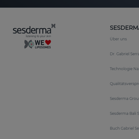
SESDERM
Über uns
Dr. Gabriel Ser
Technologie N
Qualitätsversp
Sesderma Grou
Sesderma Bali S
Buch Gabriel S