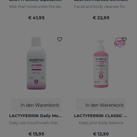
Mist that moisturizes the skin and keeps it in perfect condition
Facial and body cleanser for sensitive skin that has suffered aggressions.
€ 41,95
€ 22,95
In den Warenkorb
In den Warenkorb
LACTYFERRIN Daily Mouthwash 500ml
LACTYFERRIN CLASSIC Hand Hygiene Gel 250ml
Daily use mouthwash that keeps the oral cavity in optimal condition
Keep your body balance
€ 15,95
€ 12,50