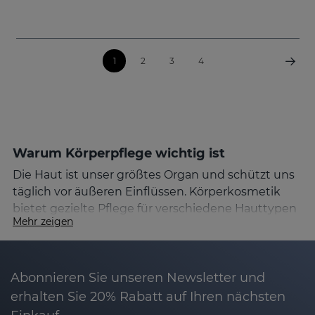
1
2
3
4
Warum Körperpflege wichtig ist
Die Haut ist unser größtes Organ und schützt uns
täglich vor äußeren Einflüssen. Körperkosmetik
bietet gezielte Pflege für verschiedene Hauttypen
Mehr zeigen
und Hautbedürfnisse, die das Wohlbefinden und
die Hautgesundheit fördern.
Körperpflegeprodukte auswählen
Abonnieren Sie unseren Newsletter und
Finde die besten Produkte für deine
erhalten Sie 20% Rabatt auf Ihren nächsten
Hautbedürfnisse, ob Anti-Haarausfall-Shampoo,