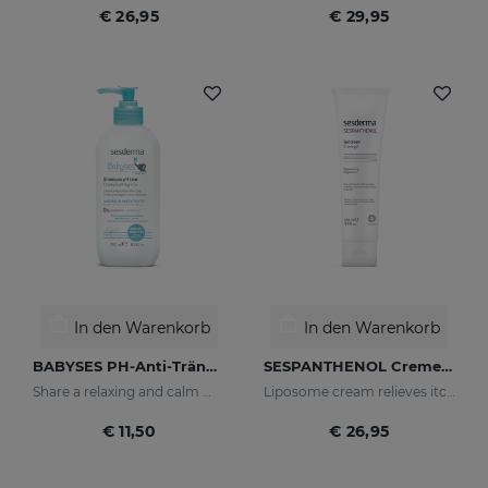
€ 26,95
€ 29,95
In den Warenkorb
In den Warenkorb
BABYSES PH-Anti-Tränen Shampoo
SESPANTHENOL Cremegel 100 Ml
Share a relaxing and calm moment with your baby without having to worry about tears, but rather enjoy their smile thanks to our shampoo created to clean and protect their scalp in depth.
Liposome cream relieves itching and redness of skin irritations
€ 11,50
€ 26,95