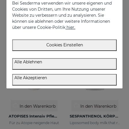
Bei Sesderma verwenden wir unsere eigenen und
BABYSES Badegel
QUIROSES MASSAGECREME
Cookies von Dritten, um Ihre Nutzung unserer
Bath gel formulated to gently clean the baby's skin on a daily basis, providing a state of natural wellness.
Relieves the feeling of fatigue after physical exertion, providing a pleasant sensation of well-being.
Website zu verbessern und zu analysieren. Sie
können sie ablehnen oder weitere Informationen
€ 15,95
€ 24,95
über unsere Cookie-Politik
hier.
Cookies Einstellen
Alle Ablehnen
Alle Akzeptieren
In den Warenkorb
In den Warenkorb
ATOPISES Intensiv Pflegende Feuchtigkeitscreme
SESPANTHENOL KÖRPERMILCH 400 ML
Für zu Atopie neigende Haut
Liposomed body milk that relieves itching and redness of skin irritations