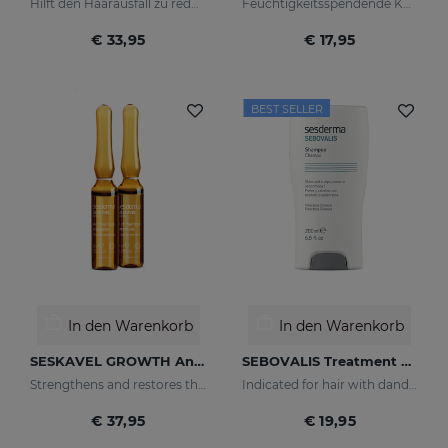
Hilft den Haarausfall zu reduzieren
Feuchtigkeitsspendende Körpermilch
€ 33,95
€ 17,95
BEST SELLER
In den Warenkorb
In den Warenkorb
SESKAVEL GROWTH Anti-Haarausfall-Ampullen
SEBOVALIS Treatment Shampoo
Strengthens and restores the damaged structure of the most fragile and brittle hair while it activates its growth
Indicated for hair with dandruff and seborrhea
€ 37,95
€ 19,95