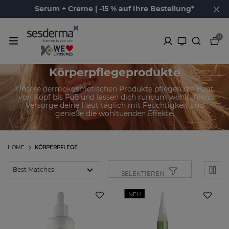
Serum + Creme | -15 % auf Ihre Bestellung*
0
Körperpflegeprodukte
Unsere dermokosmetischen Produkte pflegen die Haut
von Kopf bis Fuß und lassen dich rundum wohlfühlen.
Versorge deine Haut täglich mit Feuchtigkeit und
genieße die wohltuenden Effekte.
HOME
KÖRPERPFLEGE
SELEKTIEREN
NEU