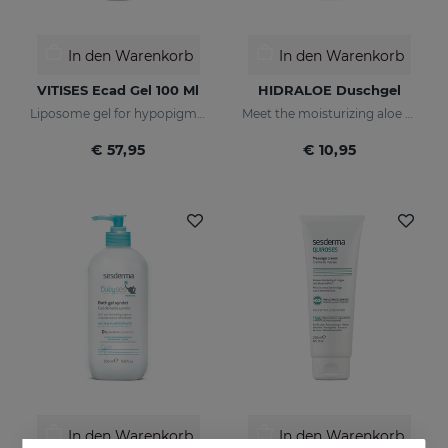
In den Warenkorb
In den Warenkorb
VITISES Ecad Gel 100 Ml
HIDRALOE Duschgel
Liposome gel for hypopigmented skins
Meet the moisturizing aloe vera bath gel ideal for the whole family, even for the most sensitive skins and babies immature skin
€ 57,95
€ 10,95
In den Warenkorb
In den Warenkorb