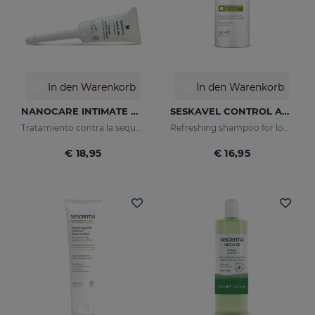
In den Warenkorb
In den Warenkorb
NANOCARE INTIMATE Hidratante Intimo
SESKAVEL CONTROL Anti-Schuppen-Shampoo - Für Trockenes Haar
Tratamiento contra la sequedad vaginal. Humecta y lubrica de forma inmediata y duradera.
Refreshing shampoo for loose, dandruff-free hair
€ 18,95
€ 16,95