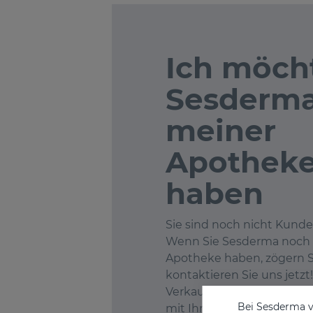
Ich möch
Sesderma
meiner
Apothek
haben
Sie sind noch nicht Kund
Wenn Sie Sesderma noch n
Apotheke haben, zögern S
kontaktieren Sie uns jetzt
Verkaufsteam freut sich a
Bei Sesderma v
mit Ihnen.