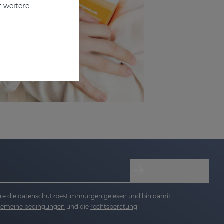
r weitere
re die
datenschutzbestimmungen
gelesen und bin damit
lgemeine bedingungen
und die
rechtsberatung