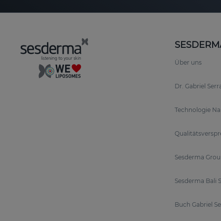
SESDERM
Über uns
Dr. Gabriel Ser
Technologie N
Qualitätsversp
Sesderma Grou
Sesderma Bali S
Buch Gabriel S