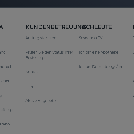
A
KUNDENBETREUUNG
FACHLEUTE
Auftrag stornieren
Sesderma TV
rano
Prüfen Sie den Status Ihrer
Ich bin eine Apotheke
Bestellung
anotech
Ich bin Dermatologe/-in
Kontakt
rechen
Hilfe
p
Aktive Angebote
tiftung
errano