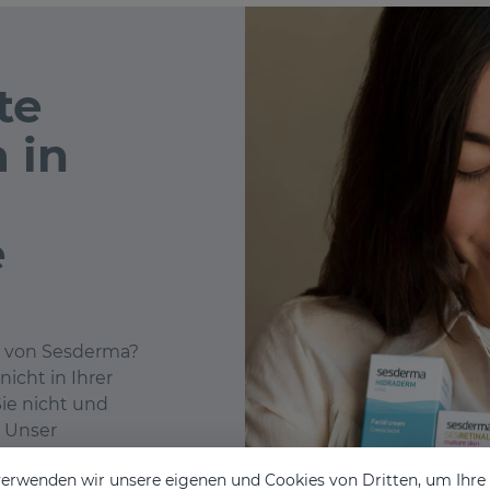
te
 in
e
e von Sesderma?
icht in Ihrer
ie nicht und
! Unser
uf ein Gespräch
erwenden wir unsere eigenen und Cookies von Dritten, um Ihr