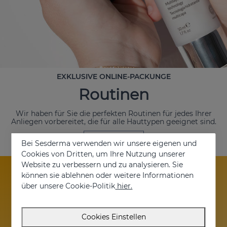
EXKLUSIVE ONLINE-PACKUNGE
Routinen
Wir haben für Sie die perfekten Routinen für jedes Ihrer
Anliegen vorbereitet, die für alle Hauttypen geeignet sind.
JETZT KAUFEN
Bei Sesderma verwenden wir unsere eigenen und
Cookies von Dritten, um Ihre Nutzung unserer
Website zu verbessern und zu analysieren. Sie
können sie ablehnen oder weitere Informationen
über unsere Cookie-Politik
hier.
Aktive Verteidigung
Cookies Einstellen