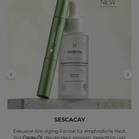
In den Warenkorb
In den Warenkorb
SESCACAY Stärkendes Nagelserum
EXOSES Anti-Aging Eye And Lip Contour
€ 22,95
€ 55,95
SESCACAY
Exklusive Anti-Aging-Formel für empfindliche Haut,
mit
Cacay-Öl
, das die Haut verjüngt, besänftigt und