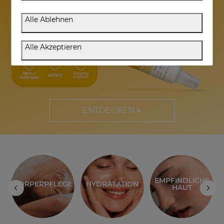
gegen die Sonne
Alle Ablehnen
Alle Akzeptieren
ENTDECKEN ▶
EMPFINDLICHE
EN
KÖRPERPFLEGE
HYDRATATION
HAUT