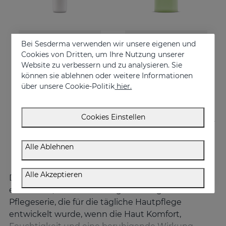
In den Warenkorb
In den Warenkorb
Bei Sesderma verwenden wir unsere eigenen und
Cookies von Dritten, um Ihre Nutzung unserer
HIDRALOE Augenkonturencreme
HIDRALOE Duschgel
Website zu verbessern und zu analysieren. Sie
Moisturizes, decongests, soothes and regenerates
Meet the moisturizing aloe vera bath gel ideal for the whole family, even for the most sensitive skins and babies immature skin
können sie ablehnen oder weitere Informationen
über unsere Cookie-Politik
hier.
€ 21,95
€ 10,95
Cookies Einstellen
Alle Ablehnen
Alle Akzeptieren
Die
HIDRALOE
Linie von Sesderma ist eine
essentielle, wirksame und gut verträgliche
Pflegeserie, die für die tägliche Hautpflege
entwickelt wurde, wenn die Haut Komfort,