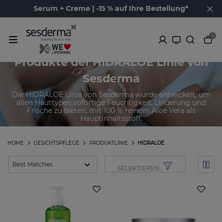
Serum + Creme | -15 % auf Ihre Bestellung*
0
Produkte der HIDRALOE Linie von
Sesderma
Die HIDRALOE Linie von Sesderma wurde entwickelt, um
allen Hauttypen sofortige Feuchtigkeit, Linderung und
Frische zu bieten, mit 100 % reinem Aloe Vera als
Hauptinhaltsstoff.
HOME
GESICHTSPFLEGE
PRODUKTLINIE
HIDRALOE
SELEKTIEREN