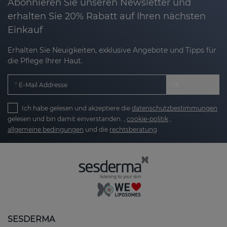
Abonnieren Sie unseren Newsletter und
verbessert es die Hauttextur und sorgt für
erhalten Sie 20% Rabatt auf Ihren nächsten
einen strahlend schönen Teint.
Einkauf
Langanhaltende Straffheit:
Dank der
Erhalten Sie Neuigkeiten, exklusive Angebote und Tipps für
Aktivierung von Kollagen- und
die Pflege Ihrer Haut.
Elastinproduktion gewinnt Ihre Haut an
Festigkeit und Elastizität – für ein
E-Mail Addresse
jugendliches Erscheinungsbild.
Ich habe gelesen und akzeptiere die
datenschutzbestimmungen
Intensiver Feuchtigkeitsboost:
In
gelesen und bin damit einverstanden. ,
cookie-politik
,
Kombination mit Hyaluronsäure wird die Haut
allgemeine bedingungen
und die
rechtsberatung
intensiv mit Feuchtigkeit versorgt, bleibt
geschmeidig und fühlt sich den ganzen Tag
angenehm gepflegt an.
Ebenmäßiger Hautton:
Pigmentflecken
werden reduziert, der Teint wirkt
gleichmäßiger und die natürliche Leuchtkraft
Ihrer Haut kehrt zurück.
SESDERMA