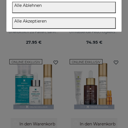
Alle Ablehnen
In den Warenkorb
In den Warenkorb
Alle Akzeptieren
RETIAGE Mist
Superingredient PACK
Unerbittlich zu Falten, sanft zu Ihrer Haut
Umfassende Feuchtigkeitspflege, Leuchtkraft und Anti-Ageing-Kur.
27.95 €
74.95 €
ONLINE EXKLUSIV
ONLINE EXKLUSIV
In den Warenkorb
In den Warenkorb