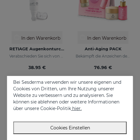
In den Warenkorb
In den Warenkorb
RETIAGE Augenkonturcreme
Anti-Aging PACK
Verabschieden Sie sich von Krähenfüßen!
Bekämpft die Anzeichen der Hautalterung
38.95 €
76.96 €
Bei Sesderma verwenden wir unsere eigenen und
Cookies von Dritten, um Ihre Nutzung unserer
ONLINE EXKLUSIV
Website zu verbessern und zu analysieren. Sie
können sie ablehnen oder weitere Informationen
über unsere Cookie-Politik
hier.
Cookies Einstellen