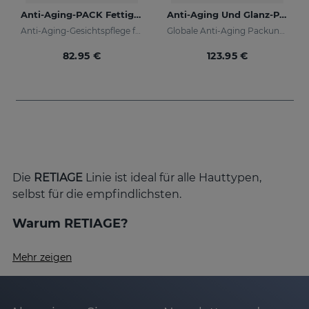
Anti-Aging-PACK Fettige Haut
Anti-Aging Und Glanz-PACK
Anti-Aging-Gesichtspflege für fettige und Mischhaut
Globale Anti-Aging Packung für Tag und Nacht
82.95 €
123.95 €
Die
RETIAGE
Linie ist ideal für alle Hauttypen,
selbst für die empfindlichsten.
Warum RETIAGE?
Mehr zeigen
Sichtbare Ergebnisse:
RETIAGE wirkt gezielt
gegen die Zeichen der Hautalterung – von
feinen Linien bis zu tiefen Falten. Gleichzeitig