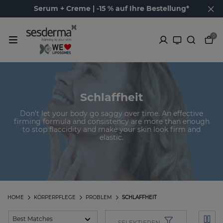
Serum + Creme | -15 % auf Ihre Bestellung*
0
Schlaffheit
Don’t let your body go saggy over time. An effective
firming formula and consistency are more than enough
to stop flaccidity and make your skin look firm and
elastic.
HOME
KÖRPERPFLEGE
PROBLEM
SCHLAFFHEIT
SELEKTIEREN