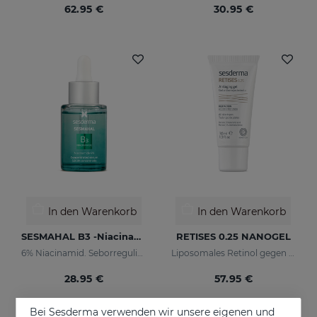
62.95 €
30.95 €
In den Warenkorb
In den Warenkorb
SESMAHAL B3 -Niacinamide 6%
RETISES 0.25 NANOGEL
6% Niacinamid. Seborregulierendes konzentriertes Serum
Liposomales Retinol gegen Falten und Imperfektionen
28.95 €
57.95 €
Bei Sesderma verwenden wir unsere eigenen und