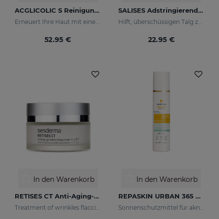
ACGLICOLIC S Reinigungstücher
SALISES Adstringierende Maske
Erneuert Ihre Haut mit einer noch nie dagewesenen Wirksamkeit
Hilft, überschüssigen Talg zu reduzieren
52.95 €
22.95 €
In den Warenkorb
In den Warenkorb
RETISES CT Anti-Aging-Feuchtigkeitscreme
REPASKIN URBAN 365 Oily Skin LSF50
Treatment of wrinkles flaccidity and other oxidative skin manifestations. Moisturizing
Sonnenschutzmittel für akneanfällige Haut