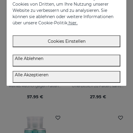
Cookies von Dritten, um Ihre Nutzung unserer
Website zu verbessern und zu analysieren. Sie
können sie ablehnen oder weitere Informationen
über unsere Cookie-Politik
hier.
Cookies Einstellen
Alle Ablehnen
In den Warenkorb
In den Warenkorb
Alle Akzeptieren
RETISES 0.5 Regenerierende Anti-Falten-Creme
RETIAGE Mist
Reines Retinol gegen Falten und Flecken
Unerbittlich zu Falten, sanft zu Ihrer Haut
57.95 €
27.95 €