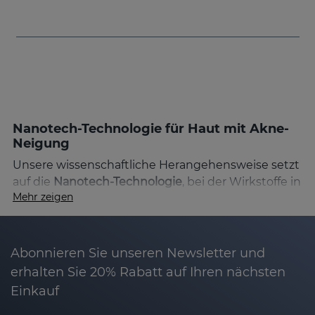
Nanotech-Technologie für Haut mit Akne-
Neigung
Unsere wissenschaftliche Herangehensweise setzt
auf die
Nanotech-Technologie
, bei der Wirkstoffe in
Mehr zeigen
Liposomen verkapselt werden, um tief in die
Hautschichten vorzudringen. Diese Technologie
bietet eine höhere Verträglichkeit und Effektivität,
indem sie direkt auf die Hauptursachen wie
Abonnieren Sie unseren Newsletter und
überschüssigen Talg, verstopfte Poren und
erhalten Sie 20% Rabatt auf Ihren nächsten
Rötungen einwirkt.
Einkauf
Salicylsäure:
Exfoliert sanft die Haut, löst