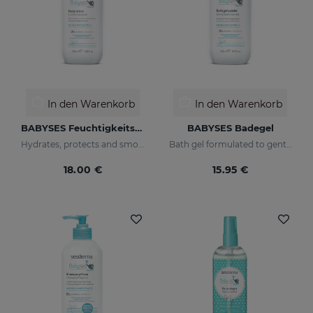
In den Warenkorb
In den Warenkorb
BABYSES Feuchtigkeitslotion
BABYSES Badegel
Hydrates, protects and smooths skin.
Bath gel formulated to gently clean the baby's skin on a daily basis, providing a state of natural wellness.
18.00 €
15.95 €