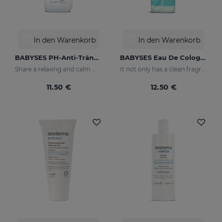
In den Warenkorb
In den Warenkorb
BABYSES PH-Anti-Tränen Shampoo
BABYSES Eau De Cologne
Share a relaxing and calm moment with your baby without having to worry about tears, but rather enjoy their smile thanks to our shampoo created to clean and protect their scalp in depth.
It not only has a clean fragrance, it also contains floral notes: orange blossom and jasmine with a base of white musk.
11.50 €
12.50 €