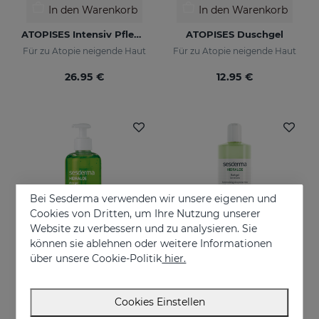
In den Warenkorb
In den Warenkorb
ATOPISES Intensiv Pflegende Feuchtigkeitscreme
ATOPISES Duschgel
Für zu Atopie neigende Haut
Für zu Atopie neigende Haut
26.95 €
12.95 €
Bei Sesderma verwenden wir unsere eigenen und
Cookies von Dritten, um Ihre Nutzung unserer
Website zu verbessern und zu analysieren. Sie
können sie ablehnen oder weitere Informationen
über unsere Cookie-Politik
hier.
In den Warenkorb
In den Warenkorb
Cookies Einstellen
HIDRALOE Aloe Gel
HIDRALOE Duschgel