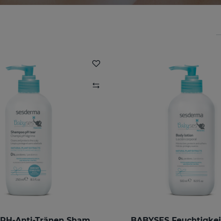
BABYSES PH-Anti-Tränen Shampoo
BABYSES Feuchtigkei