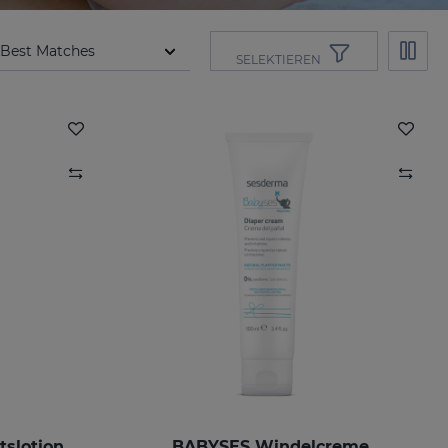
SELEKTIEREN
tslotion
BABYSES Windelcreme