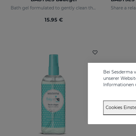
Bath gel formulated to gently clean the baby's skin on a daily basis, providing a state of natural wellness.
15.95 €
Bei Sesderma v
unserer Website
Informationen 
Cookies Einste