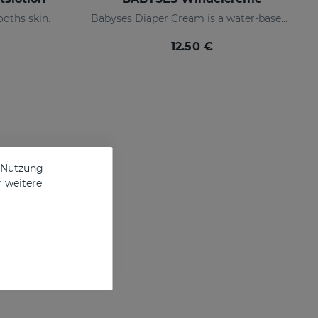
oths skin.
Babyses Diaper Cream is a water-based paste formulated to protect, relieve and repair possible irritations and redness of the baby's delicate and sensitive skin.
12.50 €
e Nutzung
r weitere