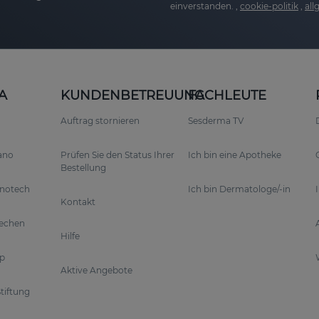
einverstanden. ,
cookie-politik
,
al
A
KUNDENBETREUUNG
FACHLEUTE
Auftrag stornieren
Sesderma TV
rano
Prüfen Sie den Status Ihrer
Ich bin eine Apotheke
Bestellung
anotech
Ich bin Dermatologe/-in
Kontakt
rechen
Hilfe
p
Aktive Angebote
tiftung