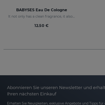
BABYSES Eau De Cologne
It not only has a clean fragrance, it also contains floral notes: orange blossom and jasmine with a base of white musk.
12.50 €
Abonnieren Sie unseren Newsletter und erhalt
Ihren nächsten Einkauf
Erhalten Sie Neuigkeiten, exklusive Angebote und Tipps für d