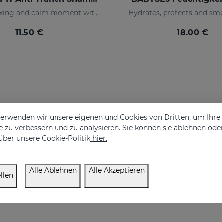
Share a relaxing and calm moment with your baby without having to worry about tears, but rather enjoy their smile thanks to our shampoo created to clean and protect their scalp in depth.
Hydrates, protects and smo
11.50 €
18.00 €
erwenden wir unsere eigenen und Cookies von Dritten, um Ihr
 zu verbessern und zu analysieren. Sie können sie ablehnen ode
über unsere Cookie-Politik
hier.
Alle Ablehnen
Alle Akzeptieren
llen