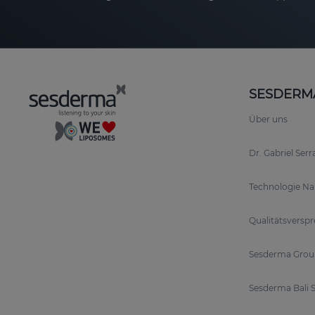
SESDERM
Über uns
Dr. Gabriel Ser
Technologie N
Qualitätsversp
Sesderma Grou
Sesderma Bali S