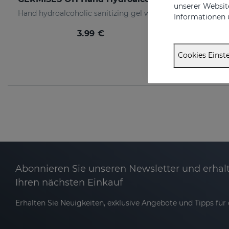
unserer Website
Hand hydroalcoholic sanitizing gel with alcohol
Informationen 
3.99 €
Cookies Einste
Abonnieren Sie unseren Newsletter und erhalt
Ihren nächsten Einkauf
Erhalten Sie Neuigkeiten, exklusive Angebote und Tipps für d