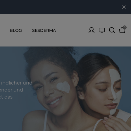
0
BLOG
SESDERMA
findlicher und
zender und
kt das