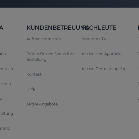
A
KUNDENBETREUUNG
FACHLEUTE
Auftrag stornieren
Sesderma TV
rano
Prüfen Sie den Status Ihrer
Ich bin eine Apotheke
Bestellung
anotech
Ich bin Dermatologe/-in
Kontakt
rechen
Hilfe
p
Aktive Angebote
tiftung
errano