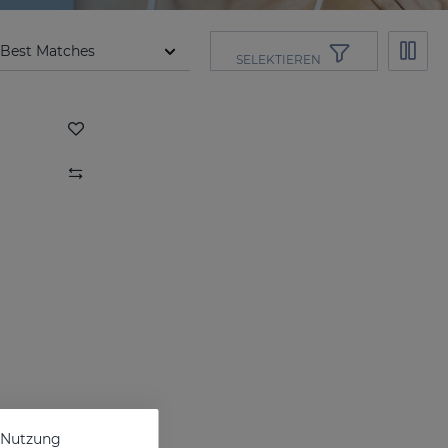
SELEKTIEREN
e Nutzung
GERMISES OH Hand Hydroalcoholic Gel 250ml