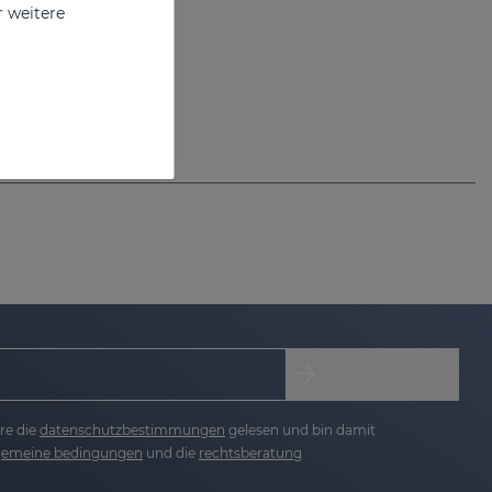
r weitere
Hand hydroalcoholic sanitizing gel with alcohol
re die
datenschutzbestimmungen
gelesen und bin damit
lgemeine bedingungen
und die
rechtsberatung