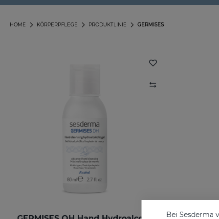
HOME
KÖRPERPFLEGE
PRODUKTLINIE
GERMISES
Bei Sesderma v
GERMISES OH Hand Hydroalcoholic Gel 80ml