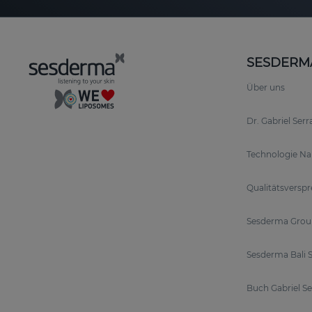
SESDERM
Über uns
Dr. Gabriel Ser
Technologie N
Qualitätsversp
Sesderma Grou
Sesderma Bali S
Buch Gabriel S