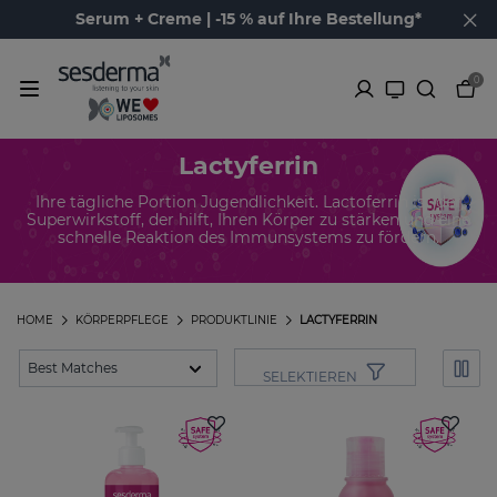
Serum + Creme | -15 % auf Ihre Bestellung*
0
Lactyferrin
Ihre tägliche Portion Jugendlichkeit. Lactoferrin ist der
Superwirkstoff, der hilft, Ihren Körper zu stärken und eine
schnelle Reaktion des Immunsystems zu fördern.
HOME
KÖRPERPFLEGE
PRODUKTLINIE
LACTYFERRIN
SELEKTIEREN