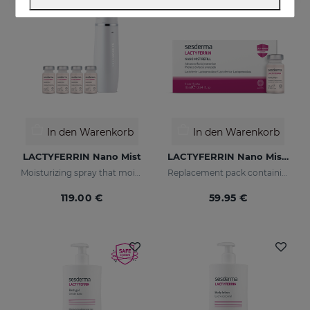
In den Warenkorb
In den Warenkorb
LACTYFERRIN Nano Mist
LACTYFERRIN Nano Mist 5 Vials X 10 Ml
Moisturizing spray that moisturizes in depth, keeping the skin in perfect condition (natural barrier)
Replacement pack containing 5 Nanomist vials
119.00 €
59.95 €