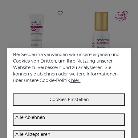
Bei Sesderma verwenden wir unsere eigenen und
Cookies von Dritten, um Ihre Nutzung unserer
Website zu verbessern und zu analysieren. Sie
können sie ablehnen oder weitere Informationen
In den Warenkorb
In den Warenkorb
über unsere Cookie-Politik
hier.
LACTYFERRIN KIDS-Handdesinfektionsgel 75ml
LACTYFERRIN Liposomal Mist 30ml
Händedesinfektionsgel für Kinder
Mist that moisturizes the skin and keeps it in perfect condition.
Cookies Einstellen
4.95 €
26.95 €
Alle Ablehnen
Alle Akzeptieren