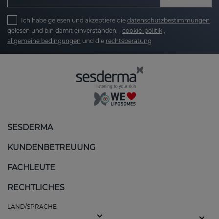
Ich habe gelesen und akzeptiere die
datenschutzbestimmungen
gelesen und bin damit einverstanden. ,
cookie-politik
,
allgemeine bedingungen
und die
rechtsberatung
SESDERMA
KUNDENBETREUUNG
FACHLEUTE
RECHTLICHES
LAND/SPRACHE